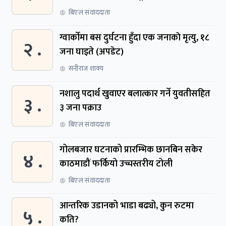
समितिमा बोलाइयो
बिएल संवाददाता
ग्वार्काेमा बस दुर्घटना हुँदा एक जनाकाे मृत्यु, १८
२ .
जना घाइते (अपडेट)
सनीराज शाक्य
नशालु पदार्थ खुवाएर बलात्कार गर्ने युवतीसहित
३ .
३ जना पक्राउ
बिएल संवाददाता
गोलबजार घटनाको प्रारम्भिक छानबिन सकेर
४ .
काठमाडौं फर्कियो उच्चस्तरीय टोली
बिएल संवाददाता
आन्तरिक उडानको भाडा बढ्यो, कुन रुटमा
५ .
कति?