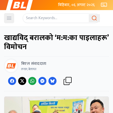
बिहिबार, ०६ अगस्ट २०२६
Open menu
खाद्यविद् बरालको ‘म:म:का पाइलाहरू’
विमाेचन
बिएल संवाददाता
लन्डन, बेलायत