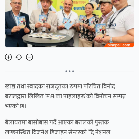
• • •
खाद्य तथा स्वादका राजदूतका रुपमा परिचित विनाेद
बरालद्वारा लिखित ‘म:म:का पाइलाहरू’काे विमाेचन सम्पन्न
भएकाे छ।
बेलायतमा बासाेबास गर्दै आएका बरालकाे पुस्तक
लण्डनस्थित विजनेश डिजाइन सेन्टरकाे ‘दि नेशनल