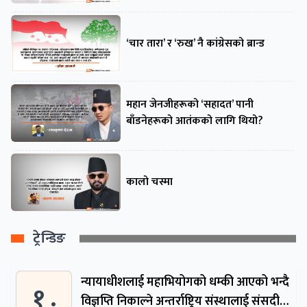
‘चार तारा’ र ‘रुख’ नै कांग्रेसको ब्रान्ड
महान जेनजीहरूको ‘सहादत’ पानी
बाँडनेहरूको आतंकको लागि थियो?
कालो चस्मा
ट्रेन्डिङ
न्यायाधीशलाई महाभियोगको धम्की आएको भन्दै
१ .
विज्ञप्ति निकाल्ने अन्तर्राष्ट्रिय संस्थालाई संसदीय