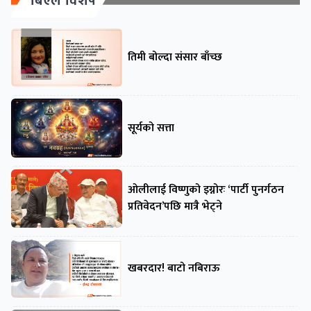
बिएल विशेष
तिमी बोल्दा संसार बाँच्छ
सूर्यको सत्ता
ओलीलाई विष्णुको इग्नोरः ‘पार्टी पुनर्गठन
प्रतिवेदन’पछि मात्रै भेट्ने
खबरदार! बाटो नबिराऊ