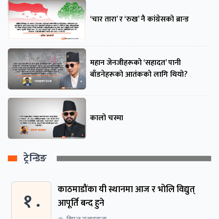
‘चार तारा’ र ‘रुख’ नै कांग्रेसको ब्रान्ड
महान जेनजीहरूको ‘सहादत’ पानी
बाँडनेहरूको आतंकको लागि थियो?
कालो चस्मा
ट्रेन्डिङ
काठमाडौंका यी स्थानमा आज र भोलि विद्युत्
१ .
आपूर्ति बन्द हुने