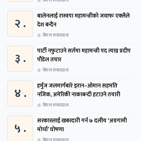
बिएल संवाददाता
बालेनलाई रास्वपा महामन्त्रीको जवाफः एक्लैले
२ .
देश बन्दैन
बिएल संवाददाता
पार्टी नफुटाउने सर्तमा महामन्त्री पद त्याग्न प्रदीप
३ .
पौडेल तयार
बिएल संवाददाता
हर्मुज जलमार्गबारे इरान–ओमान सहमति
४ .
नजिक, अमेरिकी नाकाबन्दी हटाउने तयारी
बिएल संवाददाता
सरकारलाई खबरदारी गर्न ७ दलीय ‘अग्रगामी
५ .
मोर्चा’ घोषणा
बिएल संवाददाता