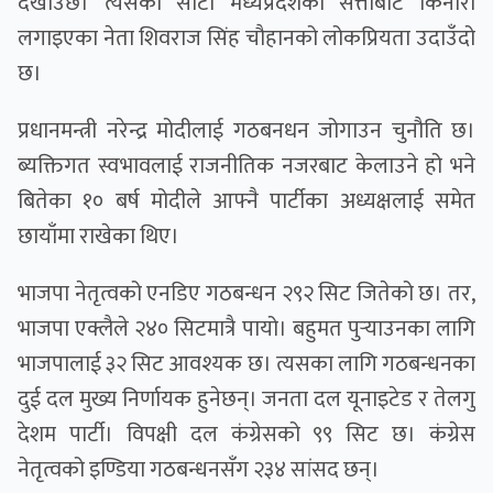
देखाउँछ। त्यसको साटो मध्यप्रदेशको सत्ताबाट किनारा
लगाइएका नेता शिवराज सिंह चौहानको लोकप्रियता उदाउँदो
छ।
प्रधानमन्त्री नरेन्द्र मोदीलाई गठबनधन जोगाउन चुनौति छ।
ब्यक्तिगत स्वभावलाई राजनीतिक नजरबाट केलाउने हो भने
बितेका १० बर्ष मोदीले आफ्नै पार्टीका अध्यक्षलाई समेत
छायाँमा राखेका थिए।
भाजपा नेतृत्वको एनडिए गठबन्धन २९२ सिट जितेको छ। तर,
भाजपा एक्लैले २४० सिटमात्रै पायो। बहुमत पुर्‍याउनका लागि
भाजपालाई ३२ सिट आवश्यक छ। त्यसका लागि गठबन्धनका
दुई दल मुख्य निर्णायक हुनेछन्। जनता दल यूनाइटेड र तेलगु
देशम पार्टी। विपक्षी दल कंग्रेसको ९९ सिट छ। कंग्रेस
नेतृत्वको इण्डिया गठबन्धनसँग २३४ सांसद छन्।