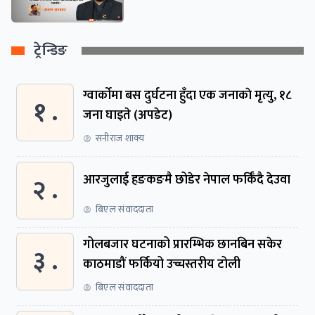
ट्रेन्डिङ
ग्वार्काेमा बस दुर्घटना हुँदा एक जनाकाे मृत्यु, १८
१ .
जना घाइते (अपडेट)
सनीराज शाक्य
२ .
आरजुलाई हङकङमै छोडेर नेपाल फर्किँदै देउवा
बिएल संवाददाता
गोलबजार घटनाको प्रारम्भिक छानबिन सकेर
३ .
काठमाडौं फर्कियो उच्चस्तरीय टोली
बिएल संवाददाता