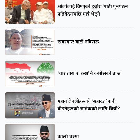
ओलीलाई विष्णुको इग्नोरः ‘पार्टी पुनर्गठन
प्रतिवेदन’पछि मात्रै भेट्ने
खबरदार! बाटो नबिराऊ
‘चार तारा’ र ‘रुख’ नै कांग्रेसको ब्रान्ड
महान जेनजीहरूको ‘सहादत’ पानी
बाँडनेहरूको आतंकको लागि थियो?
कालो चस्मा