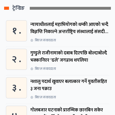
ट्रेन्डिङ
न्यायाधीशलाई महाभियोगको धम्की आएको भन्दै
१ .
विज्ञप्ति निकाल्ने अन्तर्राष्ट्रिय संस्थालाई संसदीय
समितिमा बोलाइयो
बिएल संवाददाता
गुण्डुले राजीनामाको दबाब दिएपछि बोल्दाबोल्दै
२ .
भक्कानिएर ‘ढले’ जगन्नाथ थपलिया
बिएल संवाददाता
नशालु पदार्थ खुवाएर बलात्कार गर्ने युवतीसहित
३ .
३ जना पक्राउ
बिएल संवाददाता
गोलबजार घटनाको प्रारम्भिक छानबिन सकेर