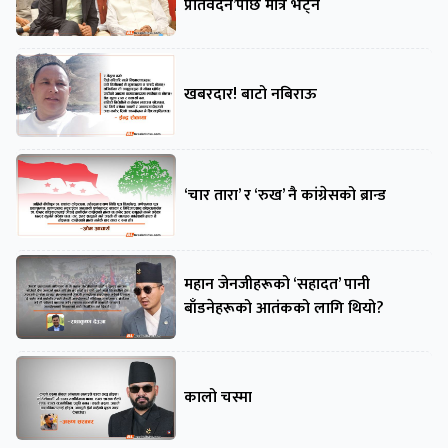
प्रतिवेदन’पछि मात्रै भेट्ने
खबरदार! बाटो नबिराऊ
‘चार तारा’ र ‘रुख’ नै कांग्रेसको ब्रान्ड
महान जेनजीहरूको ‘सहादत’ पानी
बाँडनेहरूको आतंकको लागि थियो?
कालो चस्मा