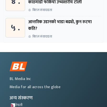
४ .
काठमाडौं फर्कियो उच्चस्तरीय टोली
बिएल संवाददाता
आन्तरिक उडानको भाडा बढ्यो, कुन रुटमा
५ .
कति?
बिएल संवाददाता
BL Media Inc
Media for all across the globe
अन्य संस्करण
नेपाली