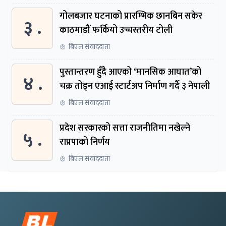
गोलबजार घटनाको प्रारम्भिक छानबिन सकेर
३ .
काठमाडौं फर्कियो उच्चस्तरीय टोली
बिएल संवाददाता
पुस्तान्तरण हुँदै आएको ‘मानसिक आघात’को
४ .
चक्र तोड्न एआई स्टार्टअप निर्माण गर्दै ३ नेपाली
बिएल संवाददाता
प्रदेश सरकारको सत्ता राजनीतिमा नखेल्ने
५ .
राप्रपाको निर्णय
बिएल संवाददाता