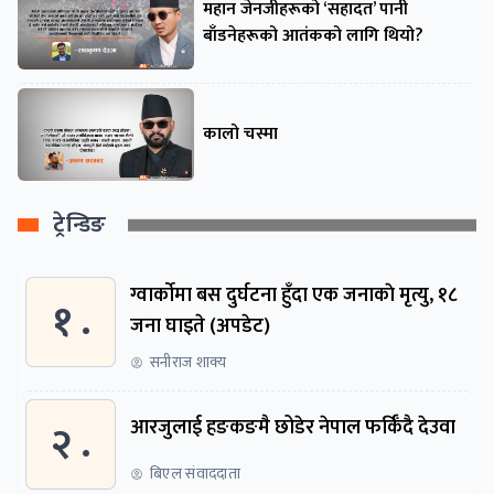
महान जेनजीहरूको ‘सहादत’ पानी
बाँडनेहरूको आतंकको लागि थियो?
कालो चस्मा
ट्रेन्डिङ
ग्वार्काेमा बस दुर्घटना हुँदा एक जनाकाे मृत्यु, १८
१ .
जना घाइते (अपडेट)
सनीराज शाक्य
२ .
आरजुलाई हङकङमै छोडेर नेपाल फर्किँदै देउवा
बिएल संवाददाता