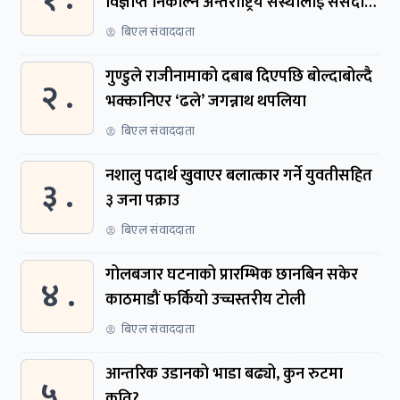
विज्ञप्ति निकाल्ने अन्तर्राष्ट्रिय संस्थालाई संसदीय
समितिमा बोलाइयो
बिएल संवाददाता
गुण्डुले राजीनामाको दबाब दिएपछि बोल्दाबोल्दै
२ .
भक्कानिएर ‘ढले’ जगन्नाथ थपलिया
बिएल संवाददाता
नशालु पदार्थ खुवाएर बलात्कार गर्ने युवतीसहित
३ .
३ जना पक्राउ
बिएल संवाददाता
गोलबजार घटनाको प्रारम्भिक छानबिन सकेर
४ .
काठमाडौं फर्कियो उच्चस्तरीय टोली
बिएल संवाददाता
आन्तरिक उडानको भाडा बढ्यो, कुन रुटमा
५ .
कति?