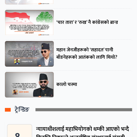
‘चार तारा’ र ‘रुख’ नै कांग्रेसको ब्रान्ड
महान जेनजीहरूको ‘सहादत’ पानी
बाँडनेहरूको आतंकको लागि थियो?
कालो चस्मा
ट्रेन्डिङ
न्यायाधीशलाई महाभियोगको धम्की आएको भन्दै
१ .