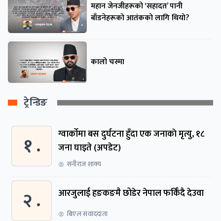
महान जेनजीहरूको ‘सहादत’ पानी
बाँडनेहरूको आतंकको लागि थियो?
कालो चस्मा
ट्रेन्डिङ
ग्वार्काेमा बस दुर्घटना हुँदा एक जनाकाे मृत्यु, १८
१ .
जना घाइते (अपडेट)
सनीराज शाक्य
२ .
आरजुलाई हङकङमै छोडेर नेपाल फर्किँदै देउवा
बिएल संवाददाता