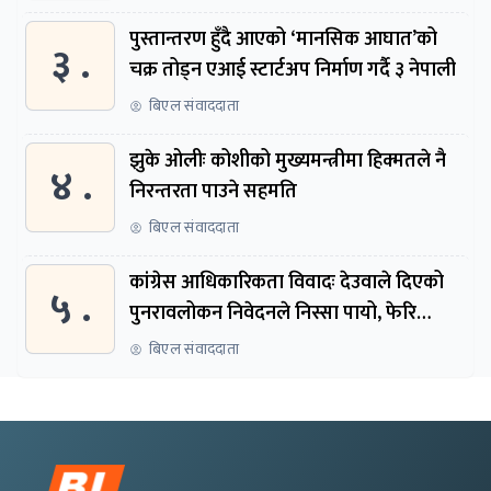
पुस्तान्तरण हुँदै आएको ‘मानसिक आघात’को
३ .
चक्र तोड्न एआई स्टार्टअप निर्माण गर्दै ३ नेपाली
बिएल संवाददाता
झुके ओलीः कोशीको मुख्यमन्त्रीमा हिक्मतले नै
४ .
निरन्तरता पाउने सहमति
बिएल संवाददाता
कांग्रेस आधिकारिकता विवादः देउवाले दिएको
५ .
पुनरावलोकन निवेदनले निस्सा पायो, फेरि
सुरुदेखि सुनुवाइ हुने
बिएल संवाददाता