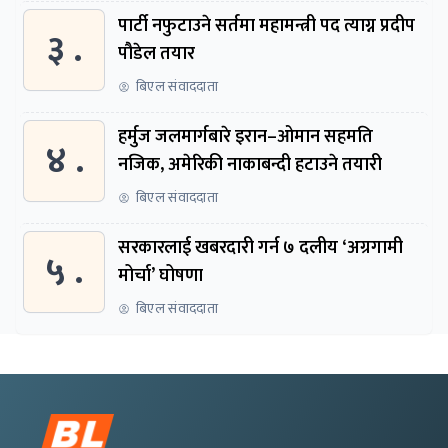
पार्टी नफुटाउने सर्तमा महामन्त्री पद त्याग्न प्रदीप
३ .
पौडेल तयार
बिएल संवाददाता
हर्मुज जलमार्गबारे इरान–ओमान सहमति
४ .
नजिक, अमेरिकी नाकाबन्दी हटाउने तयारी
बिएल संवाददाता
सरकारलाई खबरदारी गर्न ७ दलीय ‘अग्रगामी
५ .
मोर्चा’ घोषणा
बिएल संवाददाता