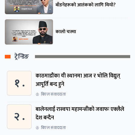
बाँडनेहरूको आतंकको लागि थियो?
कालो चस्मा
ट्रेन्डिङ
काठमाडौंका यी स्थानमा आज र भोलि विद्युत्
१ .
आपूर्ति बन्द हुने
बिएल संवाददाता
बालेनलाई रास्वपा महामन्त्रीको जवाफः एक्लैले
२ .
देश बन्दैन
बिएल संवाददाता