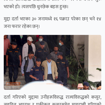
भएकाे हाे। त्यसपछि थुनछेक बहस हुन्छ।
मुद्दा दर्ता भएका ३० जनामध्ये १६ पक्राउ परेका छन् भने १४
जना फरार रहेका छन्।
दर्ता गरिएको मुद्दामा उनीहरूविरुद्ध राज्यविरुद्धको कसुर,
सङ्गठित अपराध र एकीकृत कसुरसमेत मागदाबी गरिएको