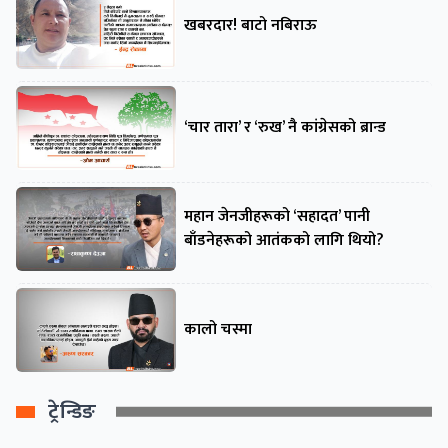
खबरदार! बाटो नबिराऊ
‘चार तारा’ र ‘रुख’ नै कांग्रेसको ब्रान्ड
महान जेनजीहरूको ‘सहादत’ पानी
बाँडनेहरूको आतंकको लागि थियो?
कालो चस्मा
ट्रेन्डिङ