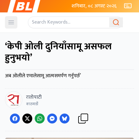
शनिबार, ०८ अगस्ट २०२६
Open menu
‘केपी ओली दुनियाँसामू असफल
हुनुभयो’
अब ओलीले एमालेसामू आत्मसमर्पण गर्नुपर्छ’
रातोपाटी
काठमाडाैं