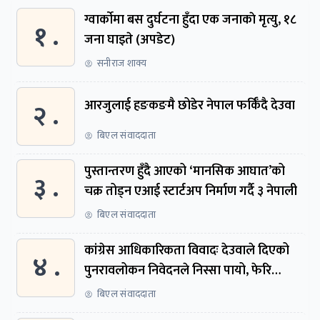
ग्वार्काेमा बस दुर्घटना हुँदा एक जनाकाे मृत्यु, १८
१ .
जना घाइते (अपडेट)
सनीराज शाक्य
२ .
आरजुलाई हङकङमै छोडेर नेपाल फर्किँदै देउवा
बिएल संवाददाता
पुस्तान्तरण हुँदै आएको ‘मानसिक आघात’को
३ .
चक्र तोड्न एआई स्टार्टअप निर्माण गर्दै ३ नेपाली
बिएल संवाददाता
कांग्रेस आधिकारिकता विवादः देउवाले दिएको
४ .
पुनरावलोकन निवेदनले निस्सा पायो, फेरि
सुरुदेखि सुनुवाइ हुने
बिएल संवाददाता