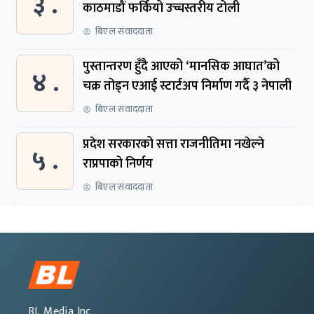
३ .
काठमाडौं फर्कियो उच्चस्तरीय टोली
बिएल संवाददाता
पुस्तान्तरण हुँदै आएको ‘मानसिक आघात’को
४ .
चक्र तोड्न एआई स्टार्टअप निर्माण गर्दै ३ नेपाली
बिएल संवाददाता
प्रदेश सरकारको सत्ता राजनीतिमा नखेल्ने
५ .
राप्रपाको निर्णय
बिएल संवाददाता
BL Media Inc