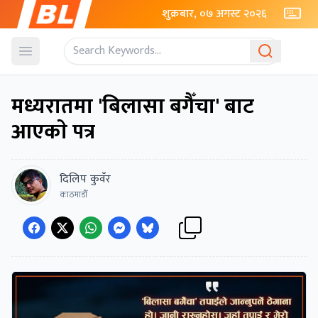
शुक्रबार, ०७ अगस्ट २०२६
Open menu
मध्यरातमा 'बिलासा बगैँचा' बाट
आएकाे पत्र
दिलिप कुवँर
काठमाडौँ