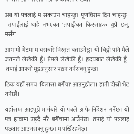
अब यो पत्रलाई म सकाउन चाहन्छु। पूर्णविराम दिन चाहन्छु।
तपाईंलाई थाहै नभएका 'तपाईं'का किस्साहरु थुप्रै छन्,
मसँग।
आगामी भेटमा म यसबारे विस्तृत बताउनेछु। यो चिठ्ठी पनि मैले
जतनले लेखेकी हुँ। प्रेमले लेखेकी हुँ। हृदयबाट लेखेकी हुँ।
तपाई आफ्नो मूडअनुसार पठन गर्नसक्नु हुन्छ।
ठिक यहीँ समय 'बिलासा बगैँचा' आउनुहोला। हामी दोस्रो भेट
गर्नेछौ।
यहाँसम्म आइपुग्ने मार्गबारे यो पत्रले आफै निर्देशन गर्नेछ। यो
पत्र हावामा उड्दै मेरै बगैँचामा आउँनेछ। तपाई याे पत्रलाई
पछ्यार आउनसक्नु हुन्छ। म पर्खिरहनेछु।