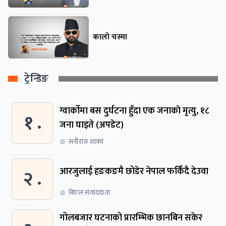
कालो चस्मा
ट्रेन्डिङ
ग्वार्काेमा बस दुर्घटना हुँदा एक जनाकाे मृत्यु, १८
१ .
जना घाइते (अपडेट)
सनीराज शाक्य
२ .
आरजुलाई हङकङमै छोडेर नेपाल फर्किँदै देउवा
बिएल संवाददाता
गोलबजार घटनाको प्रारम्भिक छानबिन सकेर