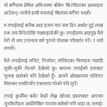
यो बगैँचामा प्रेमिल अभि'लाषा' बोकेर 'बि'रक्तिएका आत्माहरु
आउँछन्। त्यसैले हामी यसलाई 'बिलासा बगैँचा' भन्छौ।
म तपाईलाई करिब आठ हजार चार सय दिन अर्थात दुई लाख
एक सय मिनेटदेखि पछ्याइरहेकी छु। तपाईंसम्म आइपुग्न मैले
मेरो नौ सय उनान्सय वर्ष पुरानो पोशाक परिवर्तन गरेँ। र नयाँ
लगाएँ।
मैले तपाईंलाई मन्दिर, गिर्जाघर, मस्जिदका भित्ताहरु पछाडि
लुकी-लुकी रोएको देखेको छु। बगरमा तपाईंको हातबाट
गुलाब खसेको पनि देखेको हुँ। आफ्नै ओछ्यानमा पल्टिएर
भित्ताका तस्वीरसँग एकलापा गरेको पनि सुनेँ।
तपाई कुर्सीमा बसेर केही लेख्न खाेज्दा झ्यालबाट आएका
जुनकिरीहरु अर्धलिखित पानामा बसेकाे पनि थाहा छ, मलाई।