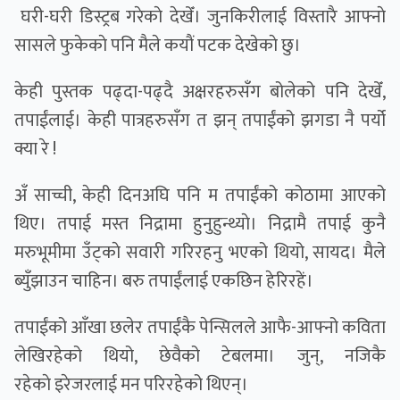
घरी-घरी डिस्ट्रब गरेकाे देखेँ। जुनकिरीलाई विस्तारै आफ्नाे
सासले फुकेकाे पनि मैले कयाैं पटक देखेकाे छु।
केही पुस्तक पढ्दा-पढ्दै अक्षरहरुसँग बोलेको पनि देखेँ,
तपाईंलाई। केही पात्रहरुसँग त झन् तपाईंको झगडा नै पर्यो
क्या रे !
अँ साच्ची, केही दिनअघि पनि म तपाईंको कोठामा आएको
थिए। तपाई मस्त निद्रामा हुनुहुन्थ्याे। निद्रामै तपाई कुनै
मरुभूमीमा उँट्काे सवारी गरिरहनु भएको थियो, सायद। मैले
ब्युँझाउन चाहिन। बरु तपाईंलाई एकछिन हेरिरहें।
तपाईंको आँखा छलेर तपाईंकै पेन्सिलले आफै-आफ्नो कविता
लेखिरहेको थियो, छेवैको टेबलमा। जुन्, नजिकै
रहेकाे इरेजरलाई मन परिरहेको थिएन्।