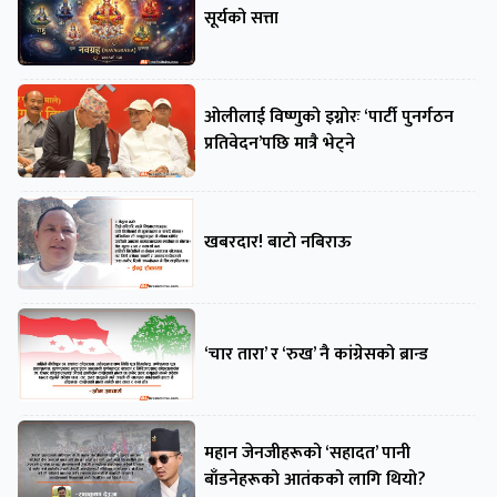
सूर्यको सत्ता
ओलीलाई विष्णुको इग्नोरः ‘पार्टी पुनर्गठन
प्रतिवेदन’पछि मात्रै भेट्ने
खबरदार! बाटो नबिराऊ
‘चार तारा’ र ‘रुख’ नै कांग्रेसको ब्रान्ड
महान जेनजीहरूको ‘सहादत’ पानी
बाँडनेहरूको आतंकको लागि थियो?