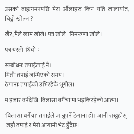
उसको बाह्यगमनपछि मेरा औँलाहरु किन यति लालायीत,
चिठ्ठी खोल्न ?
खैर, मैले खाम खोले। पत्र खोले। निमन्त्रणा खोले।
पत्र यस्ताे थियाे ः
सम्बोधनः तपाईंलाई नै।
मितीः तपाई जन्मिएको समय।
ठेगानाः तपाईको उभिरहेकै भूगोल।
म हजार वर्षदेखि 'बिलासा बगैँचा'मा भड्किरहेको आत्मा।
'बिलासा बगैँचा' तपाईले जान्नुपर्ने ठेगाना हो। जानी राख्नुहाेस्।
जहाँ तपाईं र मेरो आगामी भेट हुँदैछ।