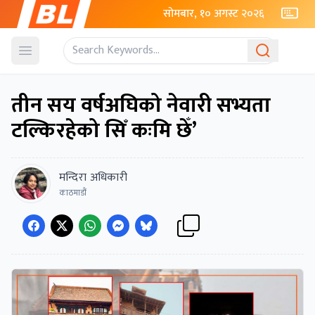
सोमबार, १० अगस्ट २०२६
Open menu
तीन सय वर्षअघिको नेवारी सभ्यता
टल्किरहेको सिँ कःमि छेँ’
मन्दिरा अधिकारी
काठमाडौं