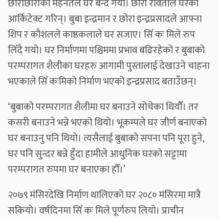
छोराछोरीको मेहनतले घर बन्दै गयो। छोरी रविताले घरको
आर्किटेक्ट गरिन्। बुबा इन्द्रमान र छोरा इन्द्रप्रसादले आफ्ना
शिप र काैशलले काष्ठकलाले घर सजाए। सिँ कः मिले रुप
लिँदै गयो। घर निर्माणमा पश्चिममा प्रभाव बढिरहेको र बुबाको
परम्परागत शैलीका घरहरु आगामी पुस्तालाई देखाउने चाहना
भएकाले सिँ कःमिको निर्माण भएको इन्द्रप्रसाद बताउँछन्।
‘बुबाको परम्परागत शैलीमा घर बनाउने सोचेका थियाैँ। तर
कसरी बनाउने भन्ने भएको थियो। भूकम्पले घर जीर्ण बनाएको
घर बनाउनु पनि थियो। त्यसैलाई बुबाको सपना पनि पूरा हुने,
घर पनि सुन्दर बन्ने हुँदा हामीले आधुनिक घरको सट्टामा
परम्परागत रुपमा घर बनाएका हौँ।’
२०७९ मंसिरदेखि निर्माण थालिएको घर २०८० मंसिरमा मात्रै
सकियो। वर्षदिनमा सिँ कः मिले पूर्णरुप लियो। प्राचीन