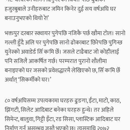
हजुरबुबाले उनीहरुबाट जमिन किनेर दुई सय वर्षअघि घर
बनाउनुभएको थियो रे!’
भक्तपुर दरबार स्क्वायर पुगेपछि नजिकै पर्छ खौमा टोल। सानो
गल्ली हुँदै अलि पर पुगेपछि सानो ढोकाबाट छिरेपछि पुगिन्छ
युनेस्को अवाडेर्ड सिँ कःमि छेँ। जसले टाढैबाट जो कोहीलाई
पनि सजिलै आकर्षित गर्छ। परम्परात पुरानो शौलीमा
बनाइएको घर जसको प्रवेशद्धारमै लेखिएको छ, सिँ कःमि छेँ
अर्थात् ‘सिकर्मीको घर।’
८० वर्षअघिसम्म उपत्यकामा घरहरु ढुङगा, ईँटा, माटो, काठ,
झिंगटी, सिलेट आदिबाट बनेका घरहरु हुन्थे। तर अहिले
सिमेन्ट, बालुवा, गिट्टी इँटा, रड सिसा, प्लास्टिक आदिबाट घर
निर्माण गर्नु असम्भव जस्तै भएको छ। त्यसमाथि २०७२