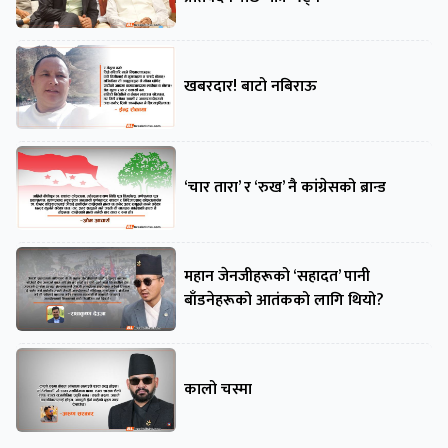
खबरदार! बाटो नबिराऊ
‘चार तारा’ र ‘रुख’ नै कांग्रेसको ब्रान्ड
महान जेनजीहरूको ‘सहादत’ पानी
बाँडनेहरूको आतंकको लागि थियो?
कालो चस्मा