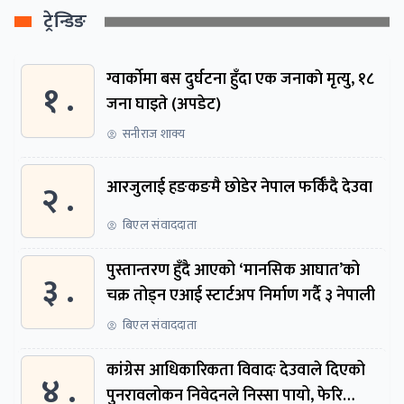
ट्रेन्डिङ
ग्वार्काेमा बस दुर्घटना हुँदा एक जनाकाे मृत्यु, १८
१ .
जना घाइते (अपडेट)
सनीराज शाक्य
२ .
आरजुलाई हङकङमै छोडेर नेपाल फर्किँदै देउवा
बिएल संवाददाता
पुस्तान्तरण हुँदै आएको ‘मानसिक आघात’को
३ .
चक्र तोड्न एआई स्टार्टअप निर्माण गर्दै ३ नेपाली
बिएल संवाददाता
कांग्रेस आधिकारिकता विवादः देउवाले दिएको
४ .
पुनरावलोकन निवेदनले निस्सा पायो, फेरि