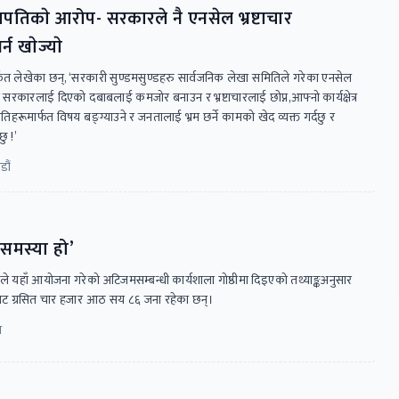
तिकाे आरोप- सरकारले नै एनसेल भ्रष्टाचार
 खाेज्याे
फत लेखेका छन्, ‘सरकारी सुण्डमसुण्डहरु सार्वजनिक लेखा समितिले गरेका एनसेल
णय र सरकारलाई दिएको दबाबलाई कमजोर बनाउन र भ्रष्टाचारलाई छोप्न,आफ्नो कार्यक्षेत्र
ितिहरूमार्फत विषय बङ्ग्याउने र जनतालाई भ्रम छर्ने कामको खेद व्यक्त गर्दछु र
ु !’
डौं
समस्या हो’
रालयले यहाँ आयोजना गरेको अटिजमसम्बन्धी कार्यशाला गोष्ठीमा दिइएको तथ्याङ्कअनुसार
ाट ग्रसित चार हजार आठ सय ८६ जना रहेका छन्।
न