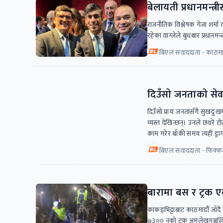
बेलायती प्रधानमन्त्री
राजनीतिक विश्लेषक गेजा शर्मा 
रहेका वाग्लेले बुधबार प्रधानमन्
बिएल संवाददाता - काठमाड
दिउँसाे जनताकाे से
दिउँसो प्रायः जनतासँगै सुखदु
व्यस्त देखिन्छन्। उनले छथरे 
काम गरेर बाँकी समय त्यही ड्
बिएल संवाददाता - फिक्
बारामा बस र ट्रक ए
कांकड्भिट्टाबाट काठमाडौँ जा
७३०० नंको ट्रक अमलेखगञ्जस