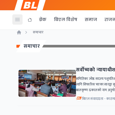
ब्रेक
बिएल विशेष
समाज
राजन
Open menu
समाचार
Home
समाचार
सर्वोच्चको न्याया
समितिका ज्येष्ठ सदस्य पशुपति
लागि सिफारिस भएका सारङ्गा सुव
बालकृष्ण ढकालको नाम अनुमो
बिएल संवाददाता - काठमा