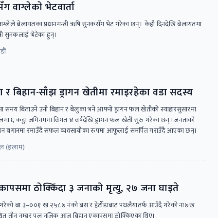
सँग वाग्लेकाे भेटवार्ता
वाग्लेले बेलायतका प्रधानमन्त्री ऋषि सुनकसँग भेट गरेका छन्। केही दिनदेखि बेलायतमा
त्री सुनकलाई भेटेका हुन्।
ाैं
वा र बिहान-साँझ ड्रागन खेतीमा रमाइरहेका वडा सदस्य
ःखमा समय बिताउने उनी बिहान र बेलुका भने आफ्नो ड्रागन फल खेतीको स्याहारसुसारमा
टोलमा ६ कट्ठा जमिनममा विगत ४ वर्षदेखि ड्रागन फल खेती सुरु गरेका छन्। जनताको
रागन बगानमा रमाउँदै सफल व्यवसायीका रुपमा आफूलाई समर्पित गराउँदै आएका छन्।
कल (इलाम)
कापसमा ठोक्किँदा ३ जनाको मृत्यु, २७ जना घाइते
ँदै गरेको बा ३–००१ ख २५८७ नंको बस र हेटौँडाबाट पथलैयातर्फ आउँदै गरेको ना७ख
्थित तीन नम्बर पुल नजिक आज बिहान एकापसमा ठोक्किएका थिए।