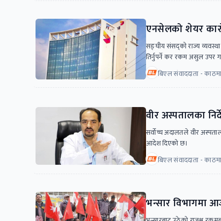
एनसेलको शेयर कार
सङ्घीय संसद्को राज्य व्यवस्था
तिर्नुपर्ने कर रकम असुल उपर 
बिएल संवाददाता - काठमा
वीर अस्पतालका निर्द
सर्वोच्च अदालतले वीर अस्पतालक
आदेश दिएको छ।
बिएल संवाददाता - काठमा
भन्सार विभागमा आजप
भन्सारबाट उठेको राजश्व रकमब