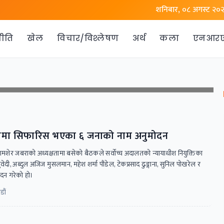
शनिबार, ०८ अगस्ट २०
ीति
खेल
विचार/विश्लेषण
अर्थ
कला
एनआर
धीशमा सिफारिस भएका ६ जनाको नाम अनुमोदन
शमशेर जबराको अध्यक्षतामा बसेको बैठकले सर्वोच्च अदालतको न्यायाधीश नियुक्तिका
ेदी, अब्दुल अजिज मुसलमान, महेश शर्मा पौडेल, टेकप्रसाद ढुङ्गाना, सुनिल पोखरेल र
दन गरेको हो।
डौं