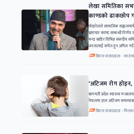
लेखा समितिका सभाप
काण्डको ढाकछोप गर्न
पोखरेलले सामाजिक सञ्जालमार्
भ्रष्टाचार काण्ड सम्बन्धी निर्
भन्दा बाहिर विभिन्न संसदीय सम
जनतालाई सचेत हुन अपिल गर्दछ
बिएल संवाददाता - काठमा
‘अटिजम रोग होइन, 
बागमती प्रदेश स्वास्थ्य मन्त्
नेपालमा हाल अटिजम समस्याब
बिएल संवाददाता - चितव