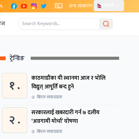
Facebook
YouTube
Instagram
X
२६
अन्य संस्करण
नेपाली
एन
ट्रेन्डिङ
काठमाडौंका यी स्थानमा आज र भोलि
१ .
विद्युत् आपूर्ति बन्द हुने
बिएल संवाददाता
सरकारलाई खबरदारी गर्न ७ दलीय
२ .
‘अग्रगामी मोर्चा’ घोषणा
बिएल संवाददाता