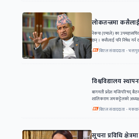
लोकतन्त्रमा कसैलाई 
नेकपा (एमाले) का उपमहासचिव प्
छन् । कसैलाई पनि निषेध गर्न ख
बिएल संवाददाता - भक्तपु
विश्वविद्यालय स्थापन
बागमती प्रदेश मन्त्रिपरिषद् बैठक
शालिकराम जमकट्टेलको अध्यक्षत
बिएल संवाददाता - मकवा
सूचना प्रविधि क्षेत्रमा