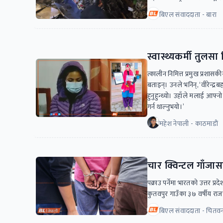
बिएल संवाददाता - बारा
स्वास्थ्यकर्मी तुलस
त्कालीन निमित्त प्रमुख प्रशास
बताइन्। उनले भनिन्, ‘वीरेन्द्र
हुनुहुन्थ्यो। उहाँले मलाई आफ्न
गर्न थाल्नुभयो।’
महेश नेपाली - काठमाडाैं
चार क्विन्टल गाँजा
पक्राउ पर्नेमा भारतको उत्तर प
कुतवपुर गाउँका ३७ वर्षीय राज
बिएल संवाददाता - चितव