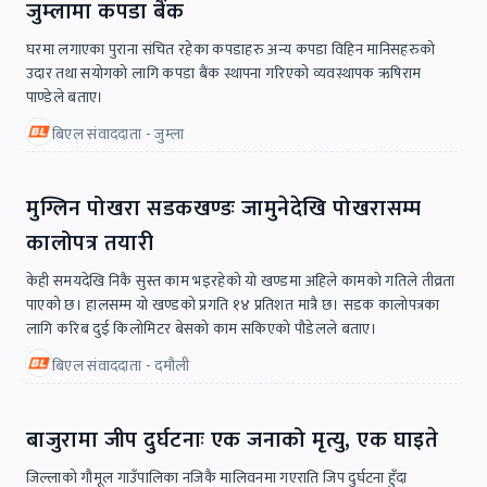
जुम्लामा कपडा बैंक
घरमा लगाएका पुराना संचित रहेका कपडाहरु अन्य कपडा विहिन मानिसहरुको
उदार तथा सयोगको लागि कपडा बैंक स्थापना गरिएको व्यवस्थापक ऋषिराम
पाण्डेले बताए।
बिएल संवाददाता - जुम्ला
मुग्लिन पोखरा सडकखण्डः जामुनेदेखि पोखरासम्म
कालोपत्र तयारी
केही समयदेखि निकै सुस्त काम भइरहेको यो खण्डमा अहिले कामको गतिले तीव्रता
पाएको छ। हालसम्म यो खण्डको प्रगति १४ प्रतिशत मात्रै छ। सडक कालोपत्रका
लागि करिब दुई किलोमिटर बेसको काम सकिएको पौडेलले बताए।
बिएल संवाददाता - दमौली
बाजुरामा जीप दुर्घटनाः एक जनाको मृत्यु, एक घाइते
जिल्लाको गौमूल गाउँपालिका नजिकै मालिवनमा गएराति जिप दुर्घटना हुँदा