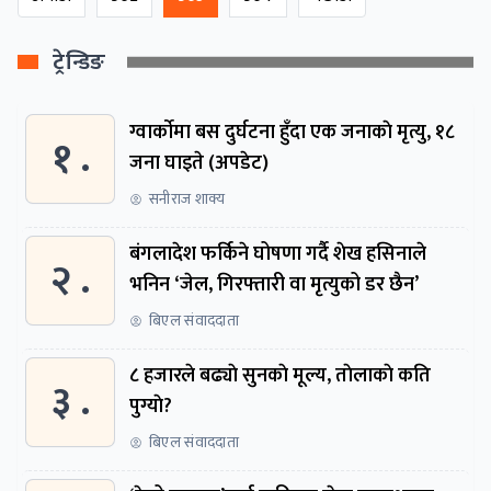
ट्रेन्डिङ
ग्वार्काेमा बस दुर्घटना हुँदा एक जनाकाे मृत्यु, १८
१ .
जना घाइते (अपडेट)
सनीराज शाक्य
बंगलादेश फर्किने घोषणा गर्दै शेख हसिनाले
२ .
भनिन ‘जेल, गिरफ्तारी वा मृत्युको डर छैन’
बिएल संवाददाता
८ हजारले बढ्याे सुनकाे मूल्य, ताेलाकाे कति
३ .
पुग्याे?
बिएल संवाददाता