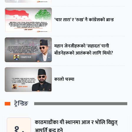
‘चार तारा’ र ‘रुख’ नै कांग्रेसको ब्रान्ड
महान जेनजीहरूको ‘सहादत’ पानी
बाँडनेहरूको आतंकको लागि थियो?
कालो चस्मा
ट्रेन्डिङ
काठमाडौंका यी स्थानमा आज र भोलि विद्युत्
१ .
आपूर्ति बन्द हुने