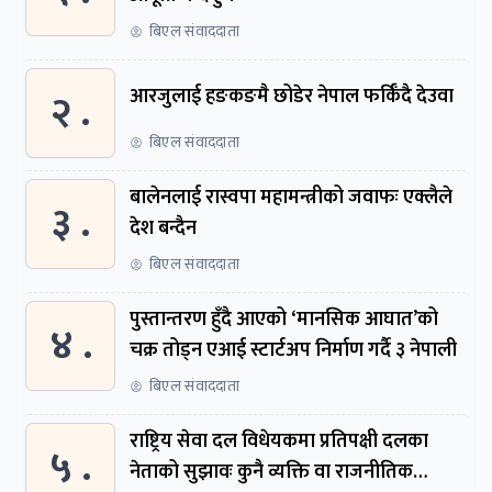
बिएल संवाददाता
२ .
आरजुलाई हङकङमै छोडेर नेपाल फर्किँदै देउवा
बिएल संवाददाता
बालेनलाई रास्वपा महामन्त्रीको जवाफः एक्लैले
३ .
देश बन्दैन
बिएल संवाददाता
पुस्तान्तरण हुँदै आएको ‘मानसिक आघात’को
४ .
चक्र तोड्न एआई स्टार्टअप निर्माण गर्दै ३ नेपाली
बिएल संवाददाता
राष्ट्रिय सेवा दल विधेयकमा प्रतिपक्षी दलका
५ .
नेताको सुझावः कुनै व्यक्ति वा राजनीतिक