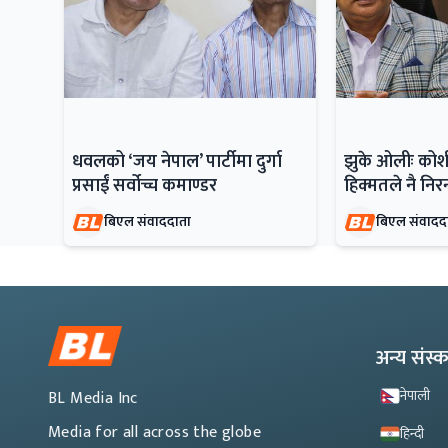
धवलको ‘जय नेपाल’ पार्टीमा दुर्गा
झुके ओलीः कोशीक
प्रसाईं सर्वोच्च कमाण्डर
हिक्मतले नै नि
बिएल संवाददाता
बिएल संवादद
अन्य संस
नेपाली
BL Media Inc
Media for all across the globe
हिन्दी