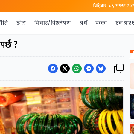
बिहिबार, ०६ अगस्ट २०
ीति
खेल
विचार/विश्लेषण
अर्थ
कला
एनआर
र्छ ?