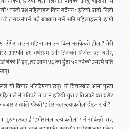
ुगा नकिने, हरियो चुरा नलगाए पतिको आयु बढ्दैन। ‘म
यो? यस्तो प्रश्न महिलाहरू किन गर्दैनन्? हरियो, रातो, निलो
यो लगाउनैपर्छ भन्ने बाध्यता गर्छ अनि महिलाहरूले ‘हामी
टा रूख रोपेर साउन महिना मनाउन किन नसकेको होला? मेरी
गरेर आएकी ४६ वर्षसम्म उनी तिजको निर्जल व्रत बसेर,
जेकी थिइन्, तर आमा ४६ को हुँदा ५२ वर्षको उमेरमै पति
छिन्।
रुहरूले यो विचार भरिदिएका छन्। यो विचारबाट आमा पुस्ता
महिलाले नै पतिको माया नै हरियो चुरा र तिजको व्रत बसेर
ु। के बजार र धर्मले गरेको ‘इमोसनल ब्ल्याकमेल’ होइन र यो?
 पुरुषहरूलाई ‘इमोसनल ब्ल्याकमेल’ गर्न सकिन्नँ। तर,