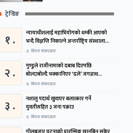
ट्रेन्डिङ
न्यायाधीशलाई महाभियोगको धम्की आएको
१ .
भन्दै विज्ञप्ति निकाल्ने अन्तर्राष्ट्रिय संस्थालाई
संसदीय समितिमा बोलाइयो
बिएल संवाददाता
गुण्डुले राजीनामाको दबाब दिएपछि
२ .
बोल्दाबोल्दै भक्कानिएर ‘ढले’ जगन्नाथ
थपलिया
बिएल संवाददाता
नशालु पदार्थ खुवाएर बलात्कार गर्ने
३ .
युवतीसहित ३ जना पक्राउ
बिएल संवाददाता
गोलबजार घटनाको प्रारम्भिक छानबिन सकेर