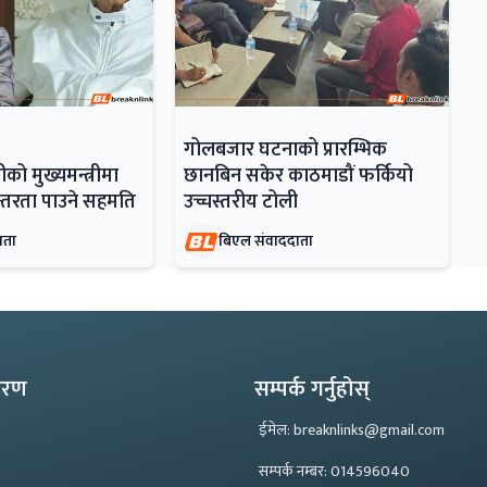
गोलबजार घटनाको प्रारम्भिक
ो मुख्यमन्त्रीमा
छानबिन सकेर काठमाडौं फर्कियो
रन्तरता पाउने सहमति
उच्चस्तरीय टोली
ाता
बिएल संवाददाता
्करण
सम्पर्क गर्नुहोस्
ईमेल: breaknlinks@gmail.com
सम्पर्क नम्बर: 014596040