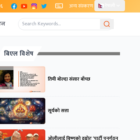
Facebook
YouTube
Instagram
X
२६
अन्य संस्करण
नेपाली
एन
बिएल विशेष
तिमी बोल्दा संसार बाँच्छ
सूर्यको सत्ता
ओलीलाई विष्णुको इग्नोरः ‘पार्टी पुनर्गठन