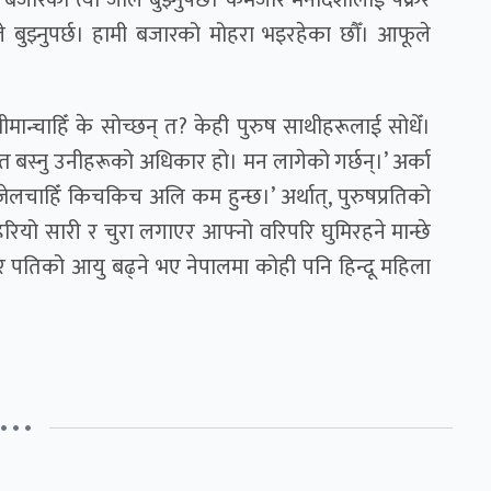
बजारको त्यो जाल बुझ्नुपर्छ। कमजोर मनोदशालाई पक्रेर
ले बुझ्नुपर्छ। हामी बजारको मोहरा भइरहेका छौँ। आफूले
श्रीमान्चाहिँ के सोच्छन् त? केही पुरुष साथीहरूलाई सोधेँ।
व्रत बस्नु उनीहरूको अधिकार हो। मन लागेको गर्छन्।’ अर्का
्जेलचाहिँ किचकिच अलि कम हुन्छ।’ अर्थात्, पुरुषप्रतिको
रियो सारी र चुरा लगाएर आफ्नो वरिपरि घुमिरहने मान्छे
बसेर पतिको आयु बढ्ने भए नेपालमा कोही पनि हिन्दू महिला
• • •