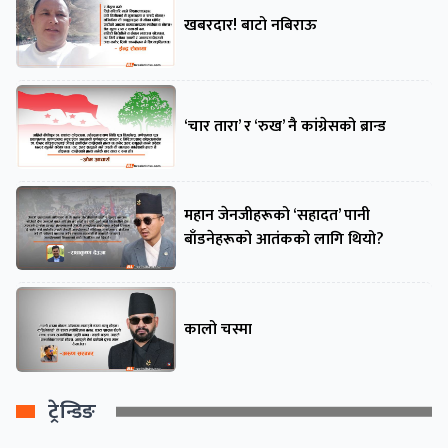
खबरदार! बाटो नबिराऊ
‘चार तारा’ र ‘रुख’ नै कांग्रेसको ब्रान्ड
महान जेनजीहरूको ‘सहादत’ पानी
बाँडनेहरूको आतंकको लागि थियो?
कालो चस्मा
ट्रेन्डिङ