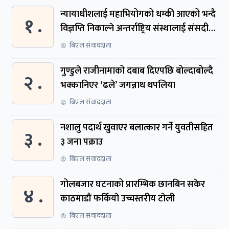
न्यायाधीशलाई महाभियोगको धम्की आएको भन्दै
१ .
विज्ञप्ति निकाल्ने अन्तर्राष्ट्रिय संस्थालाई संसदीय
समितिमा बोलाइयो
बिएल संवाददाता
गुण्डुले राजीनामाको दबाब दिएपछि बोल्दाबोल्दै
२ .
भक्कानिएर ‘ढले’ जगन्नाथ थपलिया
बिएल संवाददाता
नशालु पदार्थ खुवाएर बलात्कार गर्ने युवतीसहित
३ .
३ जना पक्राउ
बिएल संवाददाता
गोलबजार घटनाको प्रारम्भिक छानबिन सकेर
४ .
काठमाडौं फर्कियो उच्चस्तरीय टोली
बिएल संवाददाता