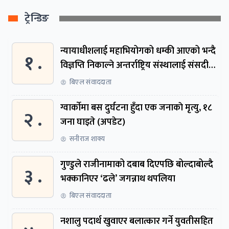
ट्रेन्डिङ
न्यायाधीशलाई महाभियोगको धम्की आएको भन्दै
१ .
विज्ञप्ति निकाल्ने अन्तर्राष्ट्रिय संस्थालाई संसदीय
समितिमा बोलाइयो
बिएल संवाददाता
ग्वार्काेमा बस दुर्घटना हुँदा एक जनाकाे मृत्यु, १८
२ .
जना घाइते (अपडेट)
सनीराज शाक्य
गुण्डुले राजीनामाको दबाब दिएपछि बोल्दाबोल्दै
३ .
भक्कानिएर ‘ढले’ जगन्नाथ थपलिया
बिएल संवाददाता
नशालु पदार्थ खुवाएर बलात्कार गर्ने युवतीसहित