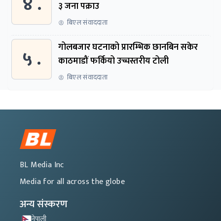
४ .
३ जना पक्राउ
बिएल संवाददाता
गोलबजार घटनाको प्रारम्भिक छानबिन सकेर
५ .
काठमाडौं फर्कियो उच्चस्तरीय टोली
बिएल संवाददाता
BL Media Inc
Media for all across the globe
अन्य संस्करण
नेपाली