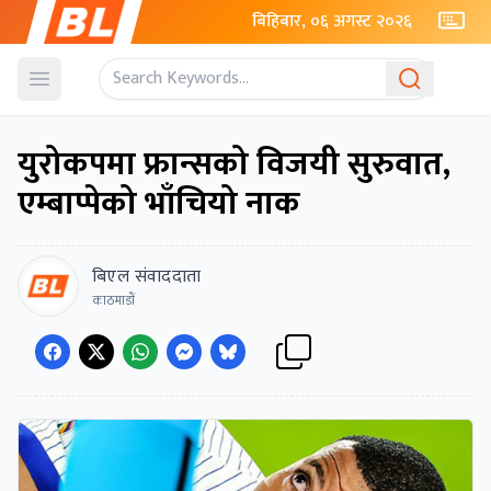
बिहिबार, ०६ अगस्ट २०२६
Open menu
युरोकपमा फ्रान्सको विजयी सुरुवात,
एम्बाप्पेको भाँचियो नाक
बिएल संवाददाता
काठमाडाैं