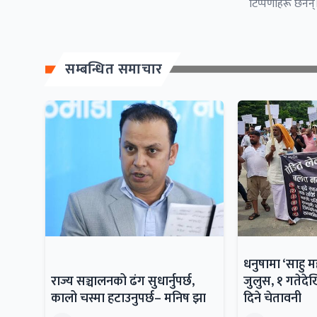
टिप्पणीहरू छैनन्।
सम्बन्धित समाचार
धनुषामा ‘साहु 
राज्य सञ्चालनको ढंग सुधार्नुपर्छ,
जुलुस, १ गतेदेख
कालो चस्मा हटाउनुपर्छ– मनिष झा
दिने चेतावनी