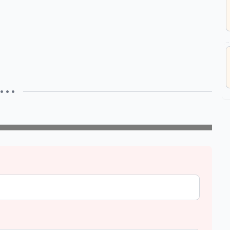
• • •