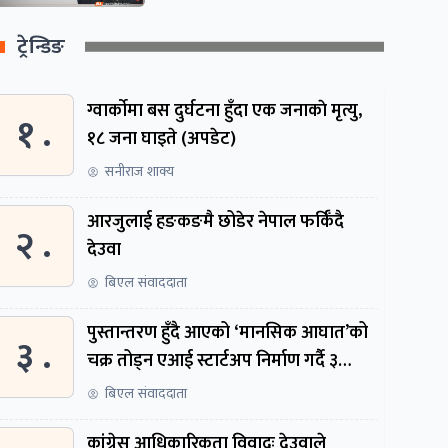
ट्रेन्डिङ
ग्वार्काेमा बस दुर्घटना हुँदा एक जनाकाे मृत्यु,
१ .
१८ जना घाइते (अपडेट)
सनीराज शाक्य
आरजुलाई हङकङमै छोडेर नेपाल फर्किँदै
२ .
देउवा
बिएल संवाददाता
पुस्तान्तरण हुँदै आएको ‘मानसिक आघात’को
३ .
चक्र तोड्न एआई स्टार्टअप निर्माण गर्दै ३
नेपाली
बिएल संवाददाता
कांग्रेस आधिकारिकता विवादः देउवाले