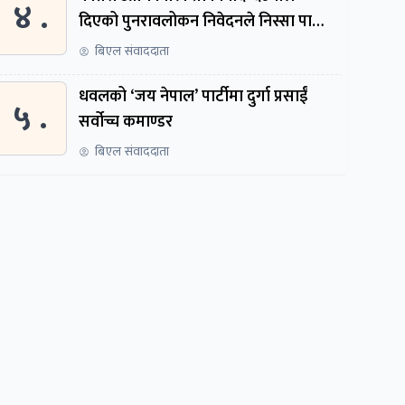
४ .
दिएको पुनरावलोकन निवेदनले निस्सा पायो,
फेरि सुरुदेखि सुनुवाइ हुने
बिएल संवाददाता
धवलको ‘जय नेपाल’ पार्टीमा दुर्गा प्रसाईं
५ .
सर्वोच्च कमाण्डर
बिएल संवाददाता