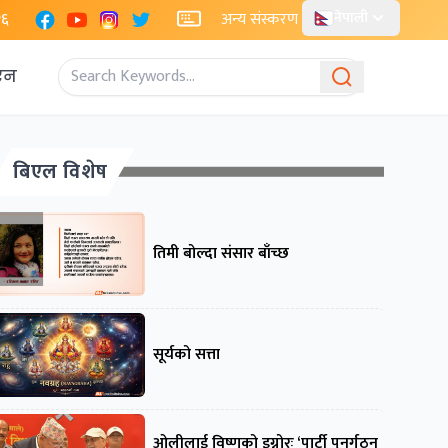
Facebook
YouTube
Instagram
X
२६
अन्य संस्करण
नेपाली
एन
बिएल विशेष
तिमी बोल्दा संसार बाँच्छ
सूर्यको सत्ता
ओलीलाई विष्णुको इग्नोरः ‘पार्टी पुनर्गठन