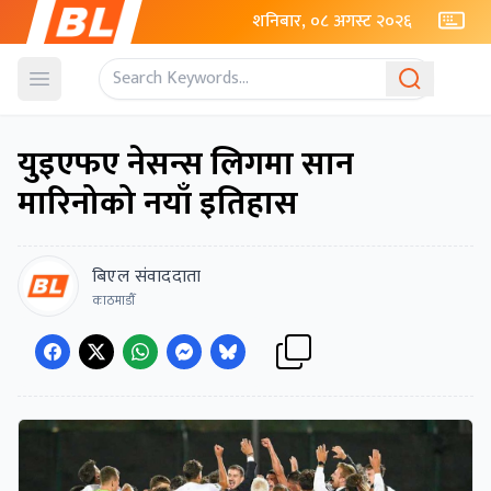
शनिबार, ०८ अगस्ट २०२६
Open menu
युइएफए नेसन्स लिगमा सान
मारिनोको नयाँ इतिहास
बिएल संवाददाता
काठमाडाैँ