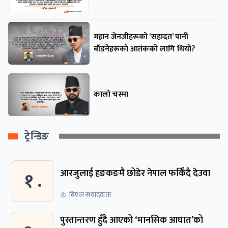
महान जेनजीहरूको ‘सहादत’ पानी
बाँडनेहरूको आतंकको लागि थियो?
कालो चस्मा
ट्रेन्डिङ
१ .
आरजुलाई हङकङमै छोडेर नेपाल फर्किँदै देउवा
बिएल संवाददाता
पुस्तान्तरण हुँदै आएको ‘मानसिक आघात’को