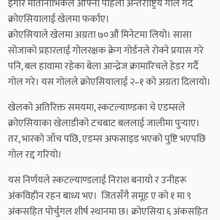
इगोर मातानोभिकले आफ्नो पहिलो अन्तर्राष्ट्रिय गोल गर्दै
क्रोएसियालाई खेलमा फर्काए।
क्रोएसियाले खेलमा अग्रता ७०औं मिनेटमा लियो। सासा
सोजाको प्रहारलाई गोलरक्षक क्रेग गोर्डनले रोक्ने प्रयास गरे
पनि, बल हावामा रहेका बेला आन्द्रेज क्रामारिचले हेडर गर्दै
गोल गरे। यस गोलले क्रोएसियालाई २–१ को अग्रता दिलायो।
खेलको अतिरिक्त समयमा, स्कटल्याण्डका चे एडम्सले
क्रोएसियाका खेलाडीको टचबाट बललाई जालीमा पुर्‍याए।
तर, भारको जाँच पछि, एडम्स अफसाइड भएको पुष्टि भएपछि
गोल रद्द गरियो।
यस निर्णयले स्कटल्याण्डलाई निराश बनायो र उनीहरू
अंकविहीन रहन बाध्य भए। जितसँगै समूह ए को १ मा ९
अंकसहित पोर्चुगल शीर्ष स्थानमा छ। क्रोएसिया ६ अंकसहित