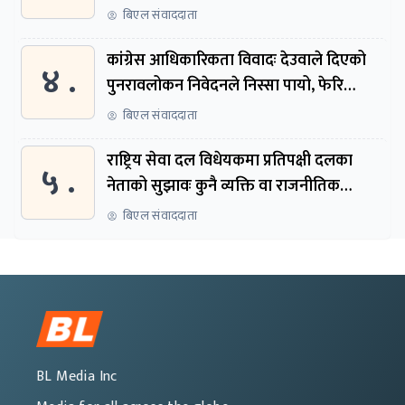
बिएल संवाददाता
कांग्रेस आधिकारिकता विवादः देउवाले दिएको
४ .
पुनरावलोकन निवेदनले निस्सा पायो, फेरि
सुरुदेखि सुनुवाइ हुने
बिएल संवाददाता
राष्ट्रिय सेवा दल विधेयकमा प्रतिपक्षी दलका
५ .
नेताको सुझावः कुनै व्यक्ति वा राजनीतिक
नेतृत्वबाट निर्देशित हुने संस्था नबनोस्
बिएल संवाददाता
BL Media Inc