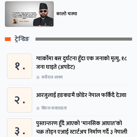
कालो चस्मा
ट्रेन्डिङ
ग्वार्काेमा बस दुर्घटना हुँदा एक जनाकाे मृत्यु, १८
१ .
जना घाइते (अपडेट)
सनीराज शाक्य
२ .
आरजुलाई हङकङमै छोडेर नेपाल फर्किँदै देउवा
बिएल संवाददाता
पुस्तान्तरण हुँदै आएको ‘मानसिक आघात’को
३ .
चक्र तोड्न एआई स्टार्टअप निर्माण गर्दै ३ नेपाली