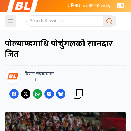
शनिबार, ०८ अगस्ट २०२६
Open menu
पोल्याण्डमाथि पोर्चुगलको सानदार
जित
बिएल संवाददाता
काठमाडाैँ