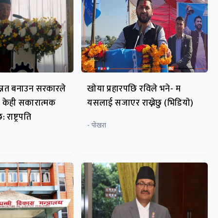
 उन्नत बनाउन सरकारले
खाेया प्रहारपछि रविले भने- म
े केही सकारात्मक
यसलाई सजाएर राख्नेछु (भिडियाे)
 राष्ट्रपति
- पाेखरा