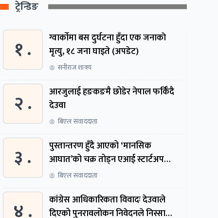
ट्रेन्डिङ
ग्वार्काेमा बस दुर्घटना हुँदा एक जनाकाे
१ .
मृत्यु, १८ जना घाइते (अपडेट)
सनीराज शाक्य
आरजुलाई हङकङमै छोडेर नेपाल फर्किँदै
२ .
देउवा
बिएल संवाददाता
पुस्तान्तरण हुँदै आएको ‘मानसिक
३ .
आघात’को चक्र तोड्न एआई स्टार्टअप
निर्माण गर्दै ३ नेपाली
बिएल संवाददाता
कांग्रेस आधिकारिकता विवादः देउवाले
४ .
दिएको पुनरावलोकन निवेदनले निस्सा