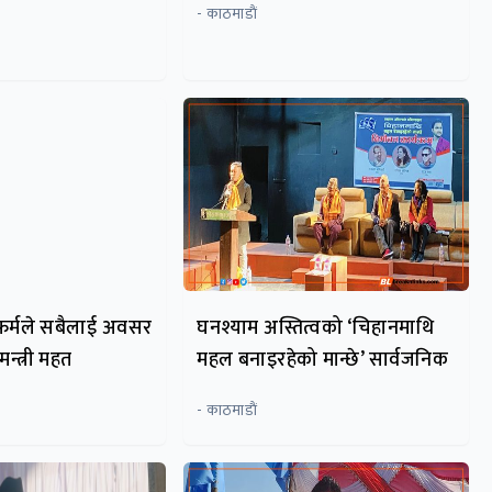
- काठमाडाैं
फर्मले सबैलाई अवसर
घनश्याम अस्तित्वको ‘चिहानमाथि
न्त्री महत
महल बनाइरहेको मान्छे’ सार्वजनिक
- काठमाडाैं