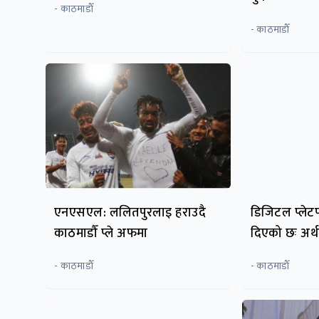
- काठमाडाैँ
- काठमाडाैँ
एनएसएल: ललितपुरलाइ हराउदै
डिजिटल प्लेट
काठमाडौँ प्ले अफमा
दिएको छः अर्थम
- काठमाडाैँ
- काठमाडाैँ