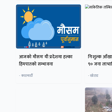
आजको मौसमः यी प्रदेशमा हल्का
निःशुल्क आँख
हिमपातको सम्भावना
९० जना लाभान
- काठमाडाैँ
- खोटाङ