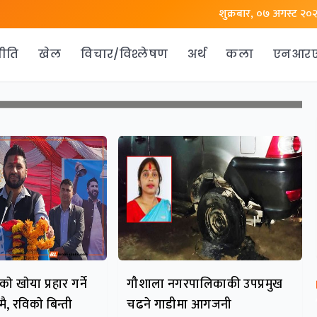
शुक्रबार, ०७ अगस्ट २०
ीति
खेल
विचार/विश्लेषण
अर्थ
कला
एनआर
े खाेया प्रहार गर्ने
गौशाला नगरपालिकाकी उपप्रमुख
ै, रविकाे बिन्ती
चढने गाडीमा आगजनी