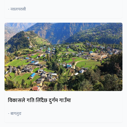
- नवलपरासी
विकासले गति लिँदैछ दुर्गम गाउँमा
- बागलुङ