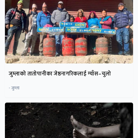
जुम्लाको तातोपानीका जेष्ठनागरिकलाई ग्याँस–चुलो
- जुम्ला