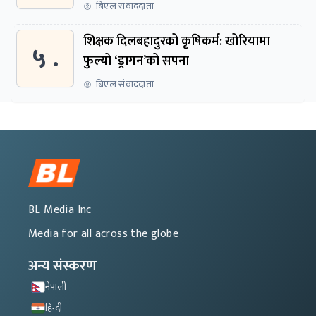
बिएल संवाददाता
शिक्षक दिलबहादुरको कृषिकर्म: खोरियामा
५ .
फुल्यो ‘ड्रागन’को सपना
बिएल संवाददाता
BL Media Inc
Media for all across the globe
अन्य संस्करण
नेपाली
हिन्दी