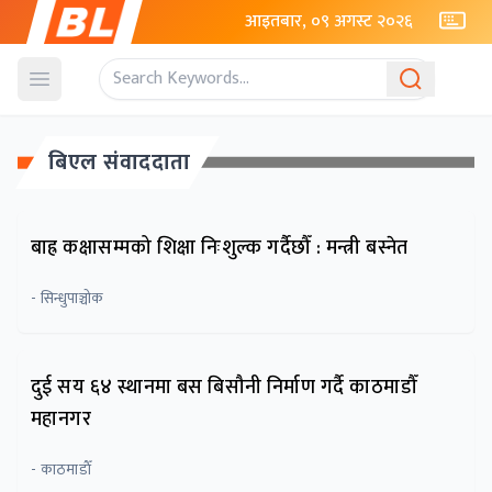
आइतबार, ०९ अगस्ट २०२६
Open menu
बिएल संवाददाता
बाह्र कक्षासम्मको शिक्षा निःशुल्क गर्दैछौँ : मन्त्री बस्नेत
- सिन्धुपाञ्चोक
दुई सय ६४ स्थानमा बस बिसौनी निर्माण गर्दै काठमाडौँ
महानगर
- काठमाडाैँ