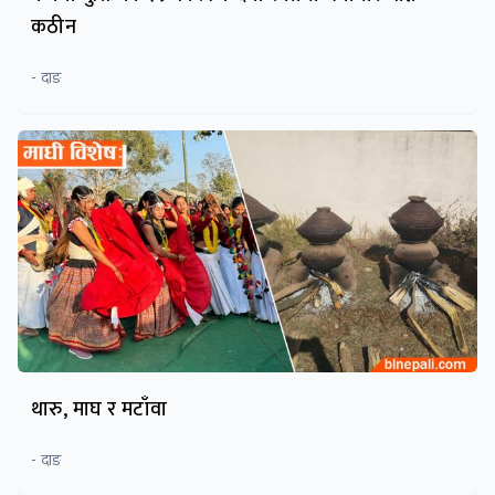
कठीन
- दाङ
थारु, माघ र मटाँवा
- दाङ