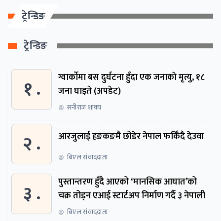
ट्रेन्डिङ
ट्रेन्डिङ
ग्वार्काेमा बस दुर्घटना हुँदा एक जनाकाे मृत्यु, १८
१ .
जना घाइते (अपडेट)
सनीराज शाक्य
२ .
आरजुलाई हङकङमै छोडेर नेपाल फर्किँदै देउवा
बिएल संवाददाता
पुस्तान्तरण हुँदै आएको ‘मानसिक आघात’को
३ .
चक्र तोड्न एआई स्टार्टअप निर्माण गर्दै ३ नेपाली
बिएल संवाददाता