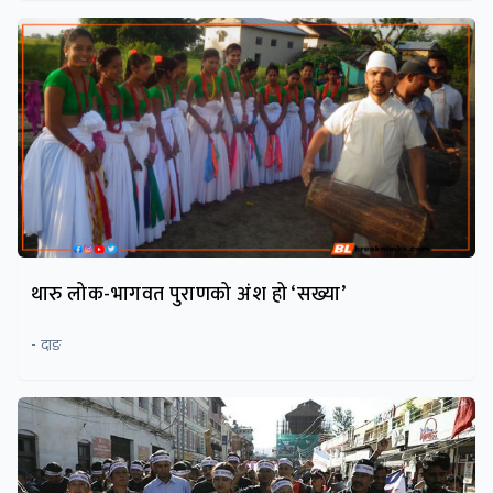
थारु लोक-भागवत पुराणको अंश हो ‘सख्या’
- दाङ