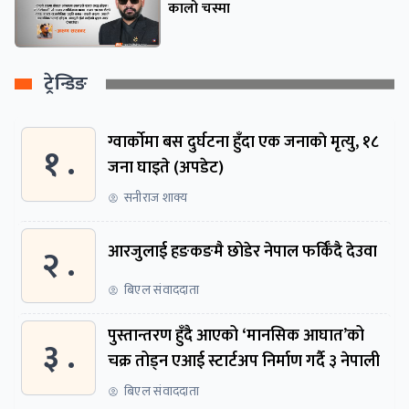
कालो चस्मा
ट्रेन्डिङ
ग्वार्काेमा बस दुर्घटना हुँदा एक जनाकाे मृत्यु, १८
१ .
जना घाइते (अपडेट)
सनीराज शाक्य
२ .
आरजुलाई हङकङमै छोडेर नेपाल फर्किँदै देउवा
बिएल संवाददाता
पुस्तान्तरण हुँदै आएको ‘मानसिक आघात’को
३ .
चक्र तोड्न एआई स्टार्टअप निर्माण गर्दै ३ नेपाली
बिएल संवाददाता