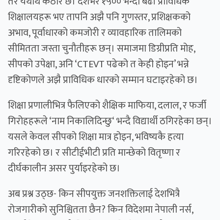
तर यथार्थ कठोर छ। देशभर १५०० भन्दा बढी प्राविधिक
शिक्षालयहरू भए तापनि अझै पनि गुणस्तर, प्रशिक्षकको
अभाव, पूर्वाधारको कमजोरी र व्यावहारिक तालिमको
सीमितता जस्ता चुनौतीहरू छन्। समाजमा डिग्रीप्रति मोह,
सीपको उपेक्षा, अनि ‘CTEVT पढेको त केही होइन’ भन्ने
दृष्टिकोणले अझै प्राविधिक धारको सम्मान घटाइरहेको छ।
शिक्षा प्रणालीभित्र फैलिएको शैक्षिक माफिया, दलाल, र फर्जी
गिरोहहरूले ‘नाम निकालिदिन्छु‘ भन्दै विद्यार्थी ठगिरहेका छन्।
यसले केवल सीपको शिक्षा मात्र होइन, भविष्यकै हत्या
गरिरहेको छ। र सीटीईभीटी प्रति मान्छेको वितृष्णा र
दीर्घकालीन असर पुर्याइरहेको छ।
अब प्रश्न उठ्छ- किन सीपयुक्त जनशक्तिलाई देशभित्रै
रोजगारीको सुनिश्चितता छैन? किन विदेशमा नेपाली नर्स,