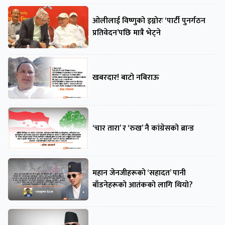
ओलीलाई विष्णुको इग्नोरः ‘पार्टी पुनर्गठन
प्रतिवेदन’पछि मात्रै भेट्ने
खबरदार! बाटो नबिराऊ
‘चार तारा’ र ‘रुख’ नै कांग्रेसको ब्रान्ड
महान जेनजीहरूको ‘सहादत’ पानी
बाँडनेहरूको आतंकको लागि थियो?