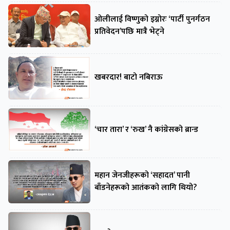
ओलीलाई विष्णुको इग्नोरः ‘पार्टी पुनर्गठन
प्रतिवेदन’पछि मात्रै भेट्ने
खबरदार! बाटो नबिराऊ
‘चार तारा’ र ‘रुख’ नै कांग्रेसको ब्रान्ड
महान जेनजीहरूको ‘सहादत’ पानी
बाँडनेहरूको आतंकको लागि थियो?