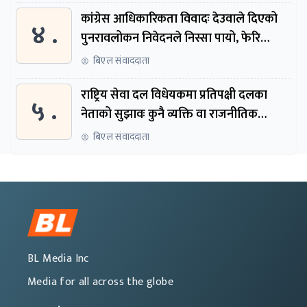
कांग्रेस आधिकारिकता विवादः देउवाले दिएको
४ .
पुनरावलोकन निवेदनले निस्सा पायो, फेरि
सुरुदेखि सुनुवाइ हुने
बिएल संवाददाता
राष्ट्रिय सेवा दल विधेयकमा प्रतिपक्षी दलका
५ .
नेताको सुझावः कुनै व्यक्ति वा राजनीतिक
नेतृत्वबाट निर्देशित हुने संस्था नबनोस्
बिएल संवाददाता
BL Media Inc
Media for all across the globe