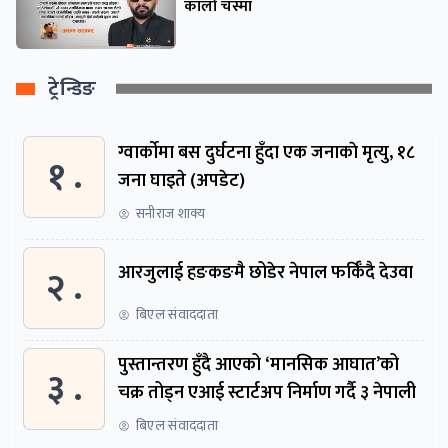
कालो चस्मा
ट्रेन्डिङ
ग्वार्काेमा बस दुर्घटना हुँदा एक जनाकाे मृत्यु, १८
१ .
जना घाइते (अपडेट)
सनीराज शाक्य
२ .
आरजुलाई हङकङमै छोडेर नेपाल फर्किँदै देउवा
बिएल संवाददाता
पुस्तान्तरण हुँदै आएको ‘मानसिक आघात’को
३ .
चक्र तोड्न एआई स्टार्टअप निर्माण गर्दै ३ नेपाली
बिएल संवाददाता