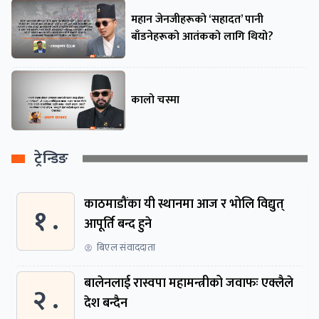
महान जेनजीहरूको ‘सहादत’ पानी
बाँडनेहरूको आतंकको लागि थियो?
कालो चस्मा
ट्रेन्डिङ
काठमाडौंका यी स्थानमा आज र भोलि विद्युत्
१ .
आपूर्ति बन्द हुने
बिएल संवाददाता
बालेनलाई रास्वपा महामन्त्रीको जवाफः एक्लैले
२ .
देश बन्दैन