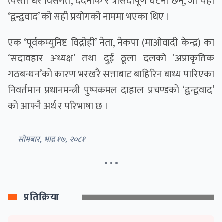
त्यस्ता धेरै विसंगत, दर्दनाक र त्रासदीपूर्ण घटना छन्, जो यही
‘द्वन्द्ववाद’ को सही प्रयोगको नाममा भएका थिए ।
एक ‘पूर्वकम्युनिष्ट विद्रोही’ नेता, नेकपा (माओवादी केन्द्र) का
‘सदावहार अध्यक्ष’ तथा दुई ठूला दलको ‘अप्राकृतिक
गठबन्धन’को कारण भरखरै सत्ताबाट बाहिरिन बाध्य पारिएका
निवर्तमान प्रधानमन्त्री पुष्पकमल दाहाल प्रचण्डको ‘द्वन्द्ववाद’
को आफ्नै अर्थ र परिभाषा छ ।
सोमबार, भाद्र १७, २०८१
• • •
प्रतिक्रिया