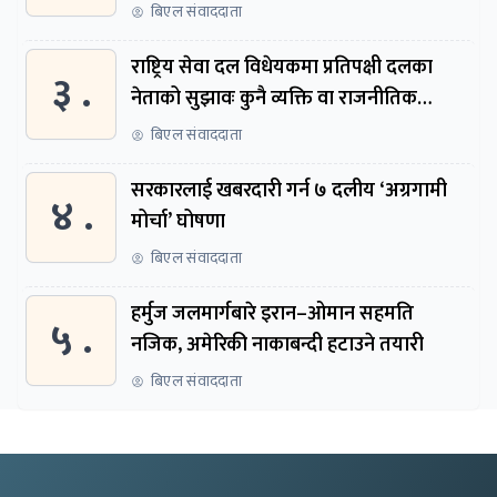
बिएल संवाददाता
राष्ट्रिय सेवा दल विधेयकमा प्रतिपक्षी दलका
३ .
नेताको सुझावः कुनै व्यक्ति वा राजनीतिक
नेतृत्वबाट निर्देशित हुने संस्था नबनोस्
बिएल संवाददाता
सरकारलाई खबरदारी गर्न ७ दलीय ‘अग्रगामी
४ .
मोर्चा’ घोषणा
बिएल संवाददाता
हर्मुज जलमार्गबारे इरान–ओमान सहमति
५ .
नजिक, अमेरिकी नाकाबन्दी हटाउने तयारी
बिएल संवाददाता