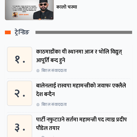
कालो चस्मा
ट्रेन्डिङ
काठमाडौंका यी स्थानमा आज र भोलि विद्युत्
१ .
आपूर्ति बन्द हुने
बिएल संवाददाता
बालेनलाई रास्वपा महामन्त्रीको जवाफः एक्लैले
२ .
देश बन्दैन
बिएल संवाददाता
पार्टी नफुटाउने सर्तमा महामन्त्री पद त्याग्न प्रदीप
३ .
पौडेल तयार