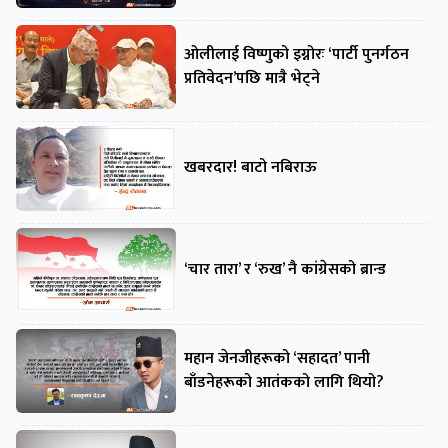
ओलीलाई विष्णुको इग्नोरः ‘पार्टी पुनर्गठन
प्रतिवेदन’पछि मात्रै भेट्ने
खबरदार! बाटो नबिराऊ
‘चार तारा’ र ‘रुख’ नै कांग्रेसको ब्रान्ड
महान जेनजीहरूको ‘सहादत’ पानी
बाँडनेहरूको आतंकको लागि थियो?