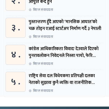
२ .
आपूर्ति बन्द हुने
बिएल संवाददाता
पुस्तान्तरण हुँदै आएको ‘मानसिक आघात’को
३ .
चक्र तोड्न एआई स्टार्टअप निर्माण गर्दै ३ नेपाली
बिएल संवाददाता
कांग्रेस आधिकारिकता विवादः देउवाले दिएको
४ .
पुनरावलोकन निवेदनले निस्सा पायो, फेरि
सुरुदेखि सुनुवाइ हुने
बिएल संवाददाता
राष्ट्रिय सेवा दल विधेयकमा प्रतिपक्षी दलका
५ .
नेताको सुझावः कुनै व्यक्ति वा राजनीतिक
नेतृत्वबाट निर्देशित हुने संस्था नबनोस्
बिएल संवाददाता