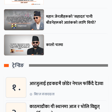
महान जेनजीहरूको ‘सहादत’ पानी
बाँडनेहरूको आतंकको लागि थियो?
कालो चस्मा
ट्रेन्डिङ
१ .
आरजुलाई हङकङमै छोडेर नेपाल फर्किँदै देउवा
बिएल संवाददाता
काठमाडौंका यी स्थानमा आज र भोलि विद्युत्