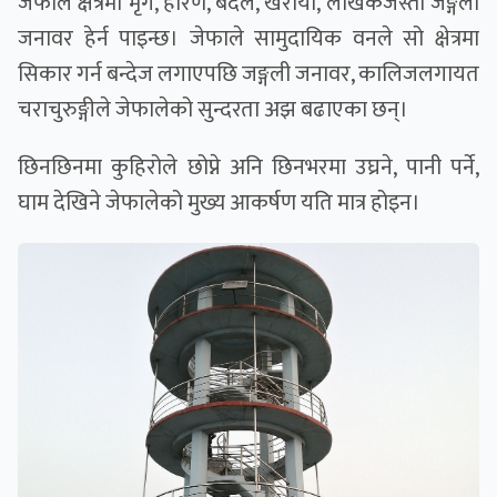
जेफाले क्षेत्रमा मृग, हरिण, बँदेल, खरायो, लोखर्केजस्ता जङ्गली
जनावर हेर्न पाइन्छ। जेफाले सामुदायिक वनले सो क्षेत्रमा
सिकार गर्न बन्देज लगाएपछि जङ्गली जनावर, कालिजलगायत
चराचुरुङ्गीले जेफालेको सुन्दरता अझ बढाएका छन्।
छिनछिनमा कुहिरोले छोप्ने अनि छिनभरमा उघ्रने, पानी पर्ने,
घाम देखिने जेफालेको मुख्य आकर्षण यति मात्र होइन।