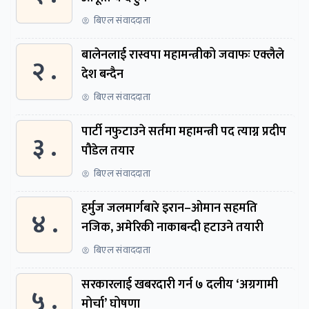
बिएल संवाददाता
बालेनलाई रास्वपा महामन्त्रीको जवाफः एक्लैले
२ .
देश बन्दैन
बिएल संवाददाता
पार्टी नफुटाउने सर्तमा महामन्त्री पद त्याग्न प्रदीप
३ .
पौडेल तयार
बिएल संवाददाता
हर्मुज जलमार्गबारे इरान–ओमान सहमति
४ .
नजिक, अमेरिकी नाकाबन्दी हटाउने तयारी
बिएल संवाददाता
सरकारलाई खबरदारी गर्न ७ दलीय ‘अग्रगामी
५ .
मोर्चा’ घोषणा