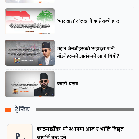
‘चार तारा’ र ‘रुख’ नै कांग्रेसको ब्रान्ड
महान जेनजीहरूको ‘सहादत’ पानी
बाँडनेहरूको आतंकको लागि थियो?
कालो चस्मा
ट्रेन्डिङ
काठमाडौंका यी स्थानमा आज र भोलि विद्युत्
१ .
आपूर्ति बन्द हुने