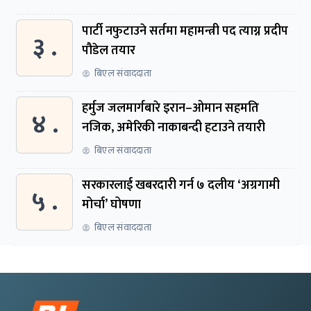
पार्टी नफुटाउने सर्तमा महामन्त्री पद त्याग्न प्रदीप
३ .
पौडेल तयार
बिएल संवाददाता
हर्मुज जलमार्गबारे इरान–ओमान सहमति
४ .
नजिक, अमेरिकी नाकाबन्दी हटाउने तयारी
बिएल संवाददाता
सरकारलाई खबरदारी गर्न ७ दलीय ‘अग्रगामी
५ .
मोर्चा’ घोषणा
बिएल संवाददाता