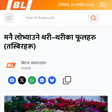
सोमबार, १० अगस्ट २०२६
Open menu
मनै लाेभ्याउने थरी–थरीका फूलहरु
(तस्बिरहरू)
बिएल संवाददाता
काठमाडौं