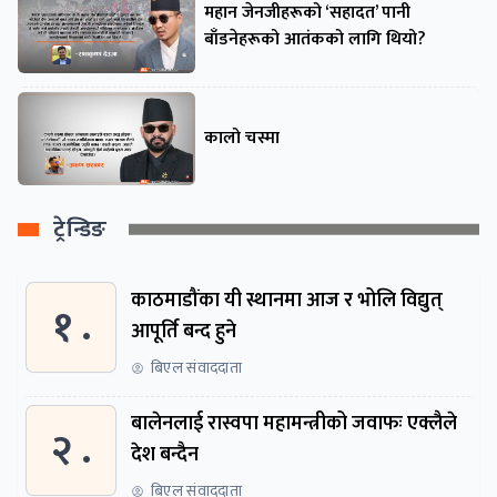
महान जेनजीहरूको ‘सहादत’ पानी
बाँडनेहरूको आतंकको लागि थियो?
कालो चस्मा
ट्रेन्डिङ
काठमाडौंका यी स्थानमा आज र भोलि विद्युत्
१ .
आपूर्ति बन्द हुने
बिएल संवाददाता
बालेनलाई रास्वपा महामन्त्रीको जवाफः एक्लैले
२ .
देश बन्दैन
बिएल संवाददाता