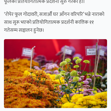
फूलको प्रतियोगितात्मक प्रदर्शनी सुरु गरेको हो।
‘रोपेर फूल गोदावरी, सजाऔँ घर आँगन वरिपरि’ भन्ने नाराको
साथ सुरू भएकाे प्रतियोगितात्मक प्रदर्शनी कात्तिक ११
गतेसम्म सञ्चालन हुनेछ।