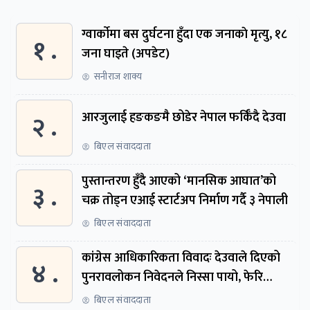
ग्वार्काेमा बस दुर्घटना हुँदा एक जनाकाे मृत्यु, १८
१ .
जना घाइते (अपडेट)
सनीराज शाक्य
२ .
आरजुलाई हङकङमै छोडेर नेपाल फर्किँदै देउवा
बिएल संवाददाता
पुस्तान्तरण हुँदै आएको ‘मानसिक आघात’को
३ .
चक्र तोड्न एआई स्टार्टअप निर्माण गर्दै ३ नेपाली
बिएल संवाददाता
कांग्रेस आधिकारिकता विवादः देउवाले दिएको
४ .
पुनरावलोकन निवेदनले निस्सा पायो, फेरि
सुरुदेखि सुनुवाइ हुने
बिएल संवाददाता