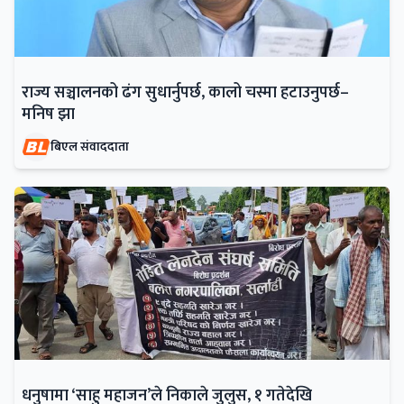
राज्य सञ्चालनको ढंग सुधार्नुपर्छ, कालो चस्मा हटाउनुपर्छ–
मनिष झा
बिएल संवाददाता
धनुषामा ‘साहु महाजन’ले निकाले जुलुस, १ गतेदेखि