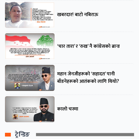
खबरदार! बाटो नबिराऊ
‘चार तारा’ र ‘रुख’ नै कांग्रेसको ब्रान्ड
महान जेनजीहरूको ‘सहादत’ पानी
बाँडनेहरूको आतंकको लागि थियो?
कालो चस्मा
ट्रेन्डिङ