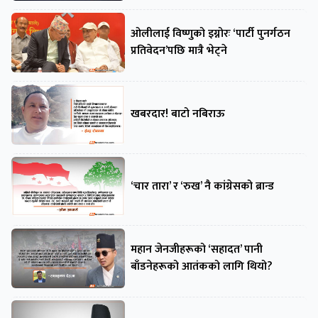
ओलीलाई विष्णुको इग्नोरः ‘पार्टी पुनर्गठन
प्रतिवेदन’पछि मात्रै भेट्ने
खबरदार! बाटो नबिराऊ
‘चार तारा’ र ‘रुख’ नै कांग्रेसको ब्रान्ड
महान जेनजीहरूको ‘सहादत’ पानी
बाँडनेहरूको आतंकको लागि थियो?