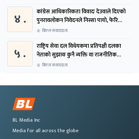
कांग्रेस आधिकारिकता विवादः देउवाले दिएको
४ .
पुनरावलोकन निवेदनले निस्सा पायो, फेरि
सुरुदेखि सुनुवाइ हुने
बिएल संवाददाता
राष्ट्रिय सेवा दल विधेयकमा प्रतिपक्षी दलका
५ .
नेताको सुझावः कुनै व्यक्ति वा राजनीतिक
नेतृत्वबाट निर्देशित हुने संस्था नबनोस्
बिएल संवाददाता
BL Media Inc
Media for all across the globe