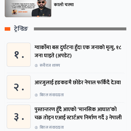
कालो चस्मा
ट्रेन्डिङ
ग्वार्काेमा बस दुर्घटना हुँदा एक जनाकाे मृत्यु, १८
१ .
जना घाइते (अपडेट)
सनीराज शाक्य
२ .
आरजुलाई हङकङमै छोडेर नेपाल फर्किँदै देउवा
बिएल संवाददाता
पुस्तान्तरण हुँदै आएको ‘मानसिक आघात’को
३ .
चक्र तोड्न एआई स्टार्टअप निर्माण गर्दै ३ नेपाली
बिएल संवाददाता