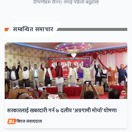
टिप्पणीहरू छैनन्। तपाईं पहिलो बन्नुहोस्!
सम्बन्धित समाचार
सरकारलाई खबरदारी गर्न ७ दलीय ‘अग्रगामी मोर्चा’ घोषणा
बिएल संवाददाता