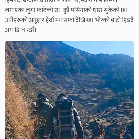
हिमनदी बग्दैछ। वातावरण शान्त छ, स्थानीय मानिसले
लगाएका लुगा फाटेको छ। थुप्रै पसिनाको धारा सुकेको छ।
उनीहरूको अनुहार हेर्दा मन सफा देखिन्छ। भीरको बाटो हिँड्दै
अगाडि जान्छौं।