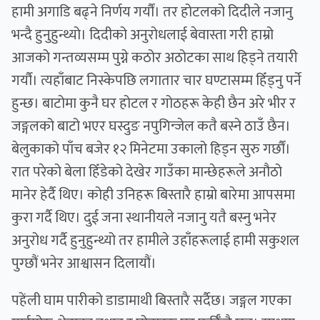
हामी अगाडि बढ्ने निर्णय गर्यौं। तर होटलको दिदीले नजानु
भन्दै हुनुहुन्थ्यो। दिदीको अनुरोधलाई बेवास्ता गरी हाम्रो
आजको गन्तव्यसम्म पुग्ने कठोर अठोटका साथ हिड्ने तयारी
गर्यौ। त्यहाँबाट निस्केपछि लगातार चार घण्टासम्म हिँड्नु पर्ने
हुन्छ। बाटोमा कुनै घर होटल र गोठहरू केही छैन अरे भीर र
जङ्गलको बाटो भएर घस्दुङ नपुगिन्जेल कतै बस्ने ठाउँ छैन।
बेलुकाको पाँच बजेर १२ मिनेटमा उकालो हिड्न सुरु गर्छौं।
रात परेको बेला हिँडेको देखेर गाउँका मान्छेहरूले अनौठो
मानेर हेर्दै थिए। कोही उनिहरू बिस्तारै हाम्रो बारेमा आपसमा
कुरा गर्दै थिए। दुई जना स्थानीयले नजानु यतै बस्नु भनेर
अनुरोध गर्दै हुनुहुन्थ्यो तर हामीले उहाँहरूलाई हामी सकुशल
पुग्छौं भनेर आश्वासन दिलायौं।
पहेंली घाम पारीको डाडामाथी बिस्तारै सर्दैछ। जङ्गल गएका