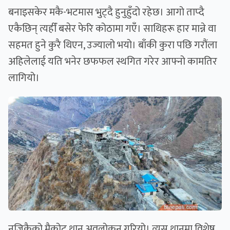
बनाइसकेर मकै-भटमास भुट्दै हुनुहुँदो रहेछ। आगो ताप्दै
एकैछिन् त्यहीँ बसेर फेरि कोठामा गएँ। साथिहरू हार मान्ने वा
सहमत हुने कुरै थिएन, उज्यालो भयो। बाँकी कुरा पछि गरौंला
अहिलेलाई यति भनेर छफफल स्थगित गरेर आफ्नो कामतिर
लागियो।
नजिकैको मैकोट थान अवलोकन गरियो। त्यस थानमा विशेष