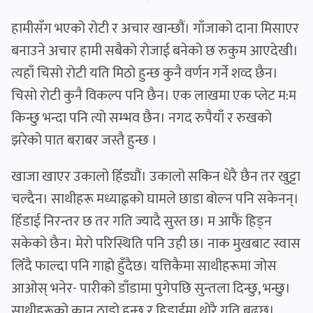
हामीसँग भएको रोटी र अचार खान्छौं। गाँजाको दाना मिसाएर
बनाउने अचार हामी सबैको रोजाई बनेको छ रुकुम आएदेखी।
त्यहाँ चिसो रोटी यति मिठो हुन्छ कुनै वर्णन गर्ने शव्द छैन।
चिसो रोटी कुनै विकल्प पनि छैन। एक लाखमा एक प्लेट म:म
किन्छु भन्दा पनि त्यो सम्भव छैन। नगद रुपैयाँ र रुखको
झरेको पात बराबर जस्तै हुन्छ ।
खाजा खाएर उकालो हिँड्यौं। उकालो सकिन धेरै छैन तर खुट्टा
चल्दैन। साथीहरू मध्याह्नको घामले छाडा बोल्न पनि सकेनन्।
हिँडाई निरन्तर छ तर गति ज्यादै सुस्त छ। म आफैं हिड्न
सकेको छैन। मेरो परिस्थिति पनि उही छ। नाक मुखबाट स्वास
लिँदै फाल्दा पनि गाह्रो हुँदैछ। यत्तिकैमा साथीहरूमा जोस
आओस् भनेर- पारीको डाँडामा पुगेपछि सुन्तला दिन्छु, भन्छु।
साथीहरूको कान ठाडो हुन्छ र हिडाईमा थोरै गति बढ्छ।