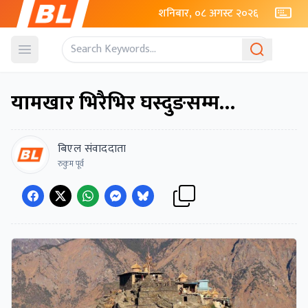
शनिबार, ०८ अगस्ट २०२६
Open menu
यामखार भिरैभिर घस्दुङसम्म…
बिएल संवाददाता
रुकुम पूर्व