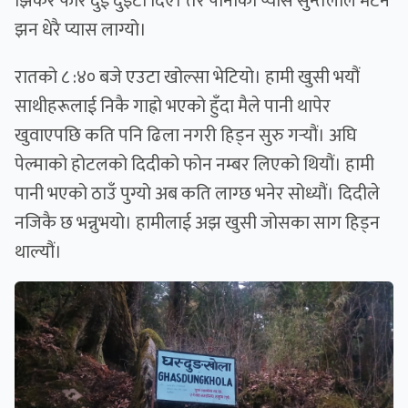
झिकेर फेरि दुई दुइटा दिएँ। तर पानीको प्यास सुन्तलाले मेटेन
झन धेरै प्यास लाग्यो।
रातको ८ :४० बजे एउटा खोल्सा भेटियो। हामी खुसी भयौं
साथीहरूलाई निकै गाह्रो भएको हुँदा मैले पानी थापेर
खुवाएपछि कति पनि ढिला नगरी हिड्न सुरु गर्‍यौं। अघि
पेल्माको होटलको दिदीको फोन नम्बर लिएको थियौं। हामी
पानी भएको ठाउँ पुग्यो अब कति लाग्छ भनेर सोध्यौं। दिदीले
नजिकै छ भन्नुभयो। हामीलाई अझ खुसी जोसका साग हिड्न
थाल्यौं।