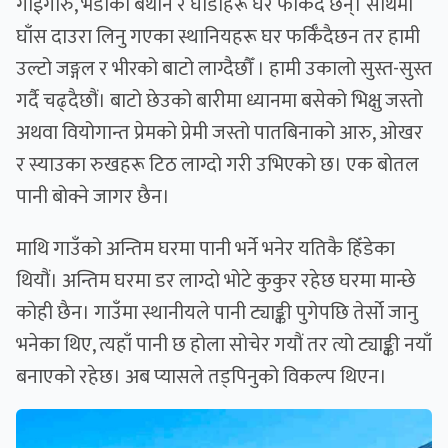
गाईगोरु, भेडाका बथान र घोडाहरू घर फर्किँदै छन्। साथमा
घाँस दाउरा लिनु गएका स्थानियहरू घर फर्किँदैछन तर हामी
उल्टो जङ्गल र भीरको बाटो लाग्दैछौँ । हामी उकालो सुस्त-सुस्त
गर्दै चढ्दैछौं। बाटो छेउको बारीमा ध्यानमा बसेको भिक्षु जस्तो
अथवा वियोगान्त प्रेमको प्रेमी जस्तो पातबिनाको आरु, ओखर
र स्याउका रुखहरू टिठ लाग्दो गरी उभिएको छ। एक बोतल
पानी बोक्ने जागर छैन।
माथि गाउँको अन्तिम घरमा पानी भर्ने भनेर यतिकै हिँडेका
थियौं। अन्तिम घरमा डर लाग्दो भोटे कुकुर रहेछ घरमा मान्छे
कोही छैन। गाउँमा स्थानीयले पानी ट्याङ्की पुगेपछि तेर्सो जानु
भनेका थिए, त्यहाँ पानी छ होला सोचेर गयौं तर त्यो ट्याङ्की नयाँ
बनाएको रहेछ। अब प्यासले तड्पिनुको विकल्प थिएन।