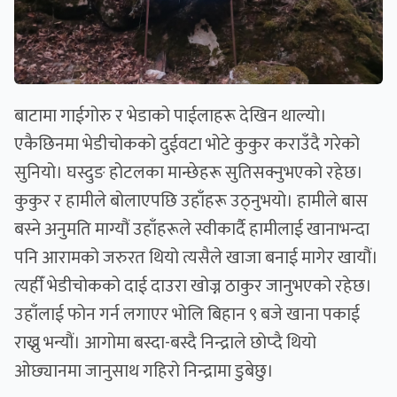
बाटामा गाईगोरु र भेडाको पाईलाहरू देखिन थाल्यो।
एकैछिनमा भेडीचोकको दुईवटा भोटे कुकुर कराउँदै गरेको
सुनियो। घस्दुङ होटलका मान्छेहरू सुतिसक्नुभएको रहेछ।
कुकुर र हामीले बोलाएपछि उहाँहरू उठ्नुभयो। हामीले बास
बस्ने अनुमति माग्यौं उहाँहरूले स्वीकार्दै हामीलाई खानाभन्दा
पनि आरामको जरुरत थियो त्यसैले खाजा बनाई मागेर खायौं।
त्यहीँ भेडीचोकको दाई दाउरा खोज्न ठाकुर जानुभएको रहेछ।
उहाँलाई फोन गर्न लगाएर भोलि बिहान ९ बजे खाना पकाई
राख्नु भन्यौं। आगोमा बस्दा-बस्दै निन्द्राले छोप्दै थियो
ओछ्यानमा जानुसाथ गहिरो निन्द्रामा डुबेछु।