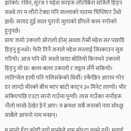
झरेको। रविन, सुरज र महेश सरहरू लौरोबिना सजिलै हिड्न
सक्थे तर म लौरो टेक्दा पनि सल्लाको पातमा चिप्लिएर उँधो
झर्थें। सायद दुई साल पुरानो जुत्ताको ग्रीपले काम नगरेको
हुनुपर्छ।
प्रायः जसो उकालो ओरालो होस् अथवा तेर्स्रो महेश सर पछाडि
हिड्नु हुन्थ्यो। फेरि तिनै जनाले महेश सरलाई जिस्काउन सुरु
गरियो। आज पनि धेरै जस्तो छाडा बोलियो किनभने उकालो
हिड्नु जो छ। बल्ल-बल्ल उकालो र जङ्गल सँगै सकियो।
त्यतिन्जेल हामी पनि गलिसकेको थियौं। एकैछिन आराम गरेर
डर लाग्दो भीरको बीच भएर बाटो काट्न ३० मिनेट लाग्यो। भीर
सकिएपछि एउटा सानो गाउँमा पुग्यौं। त्यस गाउँका नानीहरू
नौलो मान्छे देखेर हेर्न आए। म क्रमशः सबै जनाको नाम सोध्छु
साबैले आफ्नो नाम भन्छन्।
म सानो हुँदा कोही नयाँ मान्छेले नाम सोध्दा लुक्ने गर्थें। मलाई