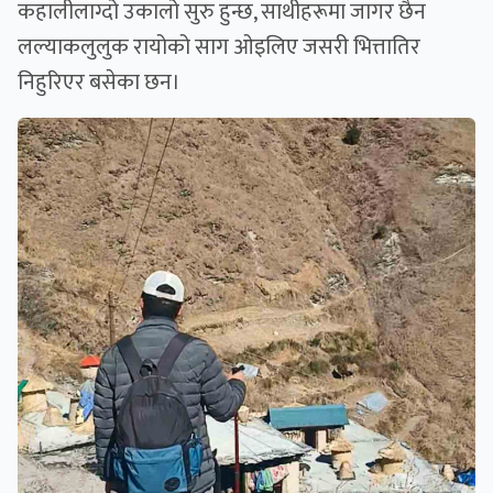
कहालीलाग्दो उकालो सुरु हुन्छ, साथीहरूमा जागर छैन
लल्याकलुलुक रायोको साग ओइलिए जसरी भित्तातिर
निहुरिएर बसेका छन।