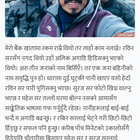
मेरो बैंक खातामा रकम राम्रै थियो तर त्यहाँ काम नलाग्ने। रविन
सरसँग नगद थियो उहाँ अलिक अगाडि हिडिसक्नु भएको
थियो। अरु तीन जनाको नाम बिर्सिएँ। तर एक जना बहिनीको
नाम समृद्धि पुन हो। धारामा दुई घुट्की पानी खाएर यसो हेर्दा
रविन सर पारी पुगिसक्नु भएछ। सुरज सर फोटो खिच्न थाल्नु
भएछ र महेश सर तल्लो घरमा बोल्न नसक्ने आमासँग
साङ्केतिक भाषामा गफ गर्नुहुँदै रहेछ। नानीहरूलाई बाई-बाई
भन्दै म अगाडि बढन्छु। र रबिन सरलाई भेट्ने गरी छिटो-छिटो
हिँड्छु र सफल पनि हुन्छु। करिब पाँच मिनेटको उकालोसँगै
हिडेपछि चौतारीमा बिसाएर महेश सर र सुरज सरलाई