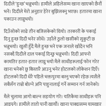
दिदीले ‘हुन्छ’ भन्नुभयो। हामीले अहिलेसम्म खाना खाएको छैनौं
भनें। दिदीले मेरो अनुहार हेरेर बुझिसक्नु भएछ। हतारमा खाना
पकाउन लाग्नुभयो।
दिउँसोको साढे तीन बजिसकेको थियो। तरकारी के पकाई
दिनु हुन्छ दिदी भनेर सोधें। उहाँले ठुलो खसीको सुकुटी छ
भन्नुभयो। खुसी हुँदै मैले हुन्छ भने एक जनाले खाँदैन भनि
नसक्दै दिदीले दाल पकाई दिन्छु भन्नुभयो। दिदी आफ्नो
कामतिर हतार-हतार लाग्नु भयो मैले साथीहरूलाई फोन गरेर
खाना भनेको छु बिस्तारै आउनु भनेर होटलको लोकेशन दिएँ।
होटलको दिदी धेरै पहिले भक्तपुरमा बस्नु भएको रहेछ त्यसैले
सबैसँग राम्रो बोल्ने अनि पाहुनालाई गर्ने सम्मान गर्न जानेको।
मैले चुलामा आगो बाल्न सहयोग गरें। यतिकैमा साथीहरू पनि
आइपुगे। हामीले तातो पानी खायौं। खाना पाक्दासम्म यामखार