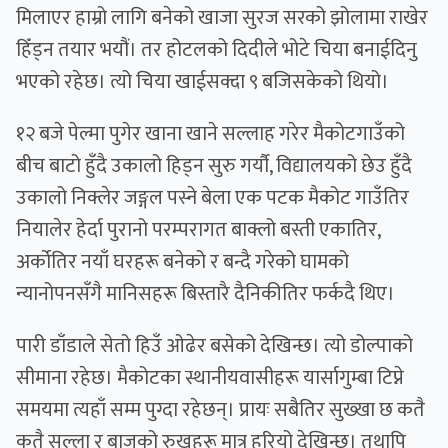
मिलाएर हाम्रो लागि बनेको खाजा सुरज सरको झोलामा राखेर
हिँड्न तयार भयौं। तर होटलको दिदीले भोटे चिया बनाईदिनु
भएको रहेछ। त्यो चिया खाईसक्दा ९ बजिसकेको थियो।
१२ बजे पेल्मा पुगेर खाना खाने सल्लाह गरेर मैकोटगाउँको
बीच बाटो हुँदै उकालो हिड्न सुरु गर्यौ, विद्यालयको छेउ हुँदै
उकालो निक्लेर जङ्गल पस्ने बेला एक पटक मैकोट गाउँतिर
नियालेर हेर्दा पुरानो परम्परागत बाक्लो बस्ती एकातिर,
अर्कोतिर नयाँ घरहरू बनेको र बन्दै गरेको घामको
न्यानोपनसँगै मानिसहरू बिस्तारै दैनिकीतिर फर्कदै थिए।
पारी डाँडाले सेतो हिउँ ओढेर बसेको देखिन्छ। त्यो डोल्पाको
सीमाना रहेछ। मैकोटका स्थानीयवासीहरू यार्सागुम्बा टिप्ने
समयमा त्यहाँ सम्म पुग्दा रहेछन्। प्रायः सबैतिर सुख्खा छ कतै
कतै सल्ला र बाजको रुखहरू मात्र हरियो देखिन्छ। तथापि