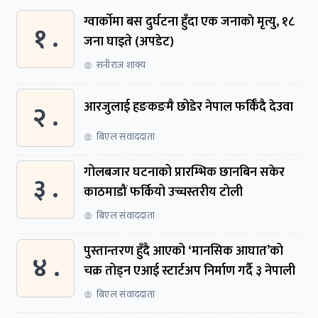
ग्वार्काेमा बस दुर्घटना हुँदा एक जनाकाे मृत्यु, १८
१ .
जना घाइते (अपडेट)
सनीराज शाक्य
२ .
आरजुलाई हङकङमै छोडेर नेपाल फर्किँदै देउवा
बिएल संवाददाता
गोलबजार घटनाको प्रारम्भिक छानबिन सकेर
३ .
काठमाडौं फर्कियो उच्चस्तरीय टोली
बिएल संवाददाता
पुस्तान्तरण हुँदै आएको ‘मानसिक आघात’को
४ .
चक्र तोड्न एआई स्टार्टअप निर्माण गर्दै ३ नेपाली
बिएल संवाददाता