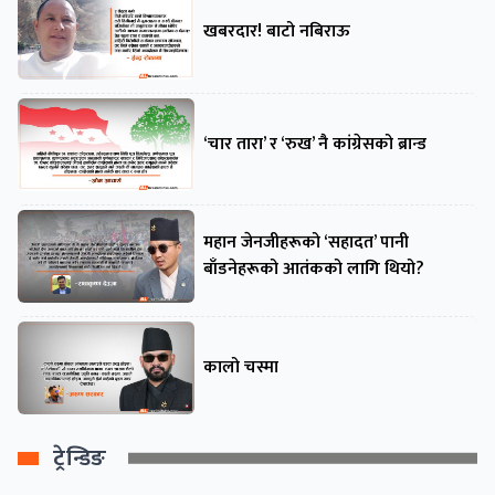
खबरदार! बाटो नबिराऊ
‘चार तारा’ र ‘रुख’ नै कांग्रेसको ब्रान्ड
महान जेनजीहरूको ‘सहादत’ पानी
बाँडनेहरूको आतंकको लागि थियो?
कालो चस्मा
ट्रेन्डिङ