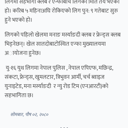
लिगमा सहभागी क्लब र एन्फाबीच लिगको मिति तय भएकाे
हाे। करिब ५ महिनाअघि राेकिएकाे लिग पुन: ९ गतेबाट सुरु
हुने भएकाे हाे।
लिगको पहिलो खेलमा मनाङ मर्स्याङदी क्लब र फ्रेन्ड्स क्लब
भिड्नेछन्। खेल सातदोबाटोस्थित एन्फा मुख्यालयमा
अायाेजना हुनेछ।
यु-१६ युथ लिगमा नेपाल पुलिस , नेपाल एपिएफ, मछिन्द्र,
संकटा, फ्रेन्ड्स, खुमलटार, त्रिभुवन आर्मी, चर्च ब्वाइज
युनाइटेड, मना मर्स्याङदी र न्यु रोड टिम (एनआरटी)को
सहभागिता छ।
सोमबार, पौष ०२, २०८०