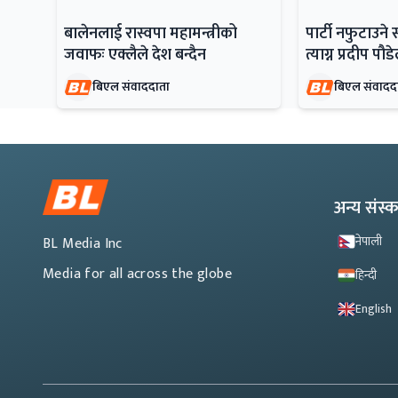
बालेनलाई रास्वपा महामन्त्रीको
पार्टी नफुटाउने 
जवाफः एक्लैले देश बन्दैन
त्याग्न प्रदीप पौ
बिएल संवाददाता
बिएल संवादद
अन्य संस
नेपाली
BL Media Inc
Media for all across the globe
हिन्दी
English