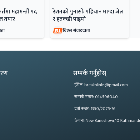
सर्तमा महामन्त्री पद
रेशमको गुनासोः पहिचान माग्दा जेल
डेल तयार
र हतकडी पाइयो
ाता
बिएल संवाददाता
्करण
सम्पर्क गर्नुहोस्
ईमेल: breaknlinks@gmail.com
सम्पर्क नम्बर: 014596040
दर्ता नम्बर: 1350/2075-76
ठेगाना: New Baneshowr,10 Kathmand