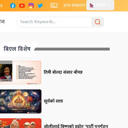
Facebook
YouTube
Instagram
X
२६
अन्य संस्करण
नेपाली
एन
बिएल विशेष
तिमी बोल्दा संसार बाँच्छ
सूर्यको सत्ता
ओलीलाई विष्णुको इग्नोरः ‘पार्टी पुनर्गठन