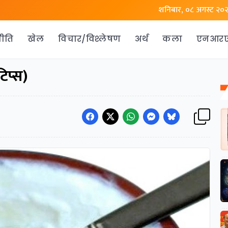
शनिबार, ०८ अगस्ट २०
ीति
खेल
विचार/विश्लेषण
अर्थ
कला
एनआर
टिप्स)