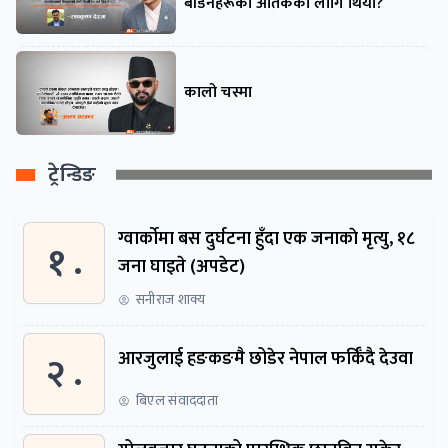
बाँडनेहरूको आतंकको लागि थियो?
कालो चस्मा
ट्रेन्डिङ
ग्वार्काेमा बस दुर्घटना हुँदा एक जनाकाे मृत्यु, १८
१ .
जना घाइते (अपडेट)
सनीराज शाक्य
२ .
आरजुलाई हङकङमै छोडेर नेपाल फर्किँदै देउवा
बिएल संवाददाता