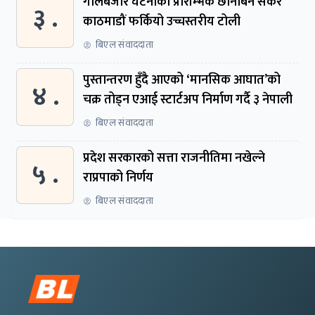
गोलबजार घटनाको प्रारम्भिक छानबिन सकेर
३ .
काठमाडौं फर्कियो उच्चस्तरीय टोली
बिएल संवाददाता
पुस्तान्तरण हुँदै आएको ‘मानसिक आघात’को
४ .
चक्र तोड्न एआई स्टार्टअप निर्माण गर्दै ३ नेपाली
बिएल संवाददाता
प्रदेश सरकारको सत्ता राजनीतिमा नखेल्ने
५ .
राप्रपाको निर्णय
बिएल संवाददाता