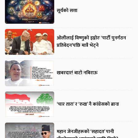
सूर्यको सत्ता
ओलीलाई विष्णुको इग्नोरः ‘पार्टी पुनर्गठन
प्रतिवेदन’पछि मात्रै भेट्ने
खबरदार! बाटो नबिराऊ
‘चार तारा’ र ‘रुख’ नै कांग्रेसको ब्रान्ड
महान जेनजीहरूको ‘सहादत’ पानी