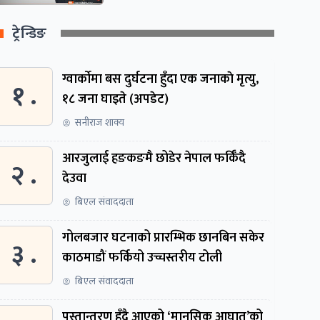
ट्रेन्डिङ
ग्वार्काेमा बस दुर्घटना हुँदा एक जनाकाे मृत्यु,
१ .
१८ जना घाइते (अपडेट)
सनीराज शाक्य
आरजुलाई हङकङमै छोडेर नेपाल फर्किँदै
२ .
देउवा
बिएल संवाददाता
गोलबजार घटनाको प्रारम्भिक छानबिन सकेर
३ .
काठमाडौं फर्कियो उच्चस्तरीय टोली
बिएल संवाददाता
पुस्तान्तरण हुँदै आएको ‘मानसिक आघात’को