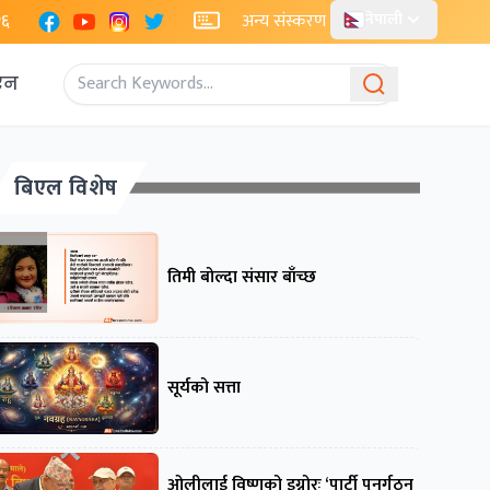
Facebook
YouTube
Instagram
X
२६
अन्य संस्करण
नेपाली
एन
बिएल विशेष
तिमी बोल्दा संसार बाँच्छ
सूर्यको सत्ता
ओलीलाई विष्णुको इग्नोरः ‘पार्टी पुनर्गठन