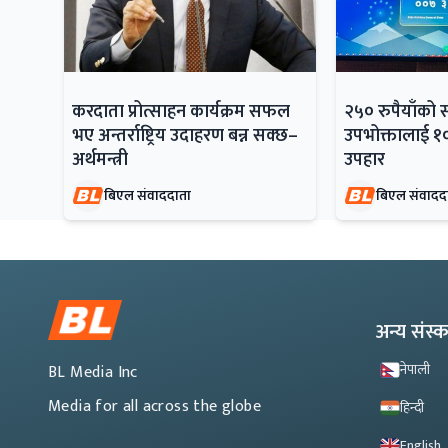
करदाता प्रोत्साहन कार्यक्रम सफल
२५० रुपैयाँको 
भए अन्तर्राष्ट्रिय उदाहरण बन्न सक्छ–
उपभोक्तालाई १
अर्थमन्त्री
उपहार
बिएल संवाददाता
बिएल संवादद
अन्य संस
नेपाली
BL Media Inc
Media for all across the globe
हिन्दी
English