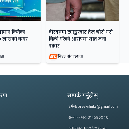
सामान किनेका
वीरगञ्जमा ट्याङ्करबाट तेल चोरी गरी
० लाखको बम्पर
बिक्री गरेकाे आरोपमा सात जना
पक्राउ
ाता
बिएल संवाददाता
्करण
सम्पर्क गर्नुहोस्
ईमेल: breaknlinks@gmail.com
सम्पर्क नम्बर: 014596040
दर्ता नम्बर: 1350/2075-76