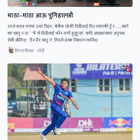
माठा–माठा आऊ पुगिहाल्छौ
उनले सहज रुपमा उत्तर दिइन, ‘बेनीमा रहेकी दिदीलाई दिन ल्याएकी हुँ र....., खाने
भए खानु न त।’ ‘भै गो दिदीलाई भनेर लग्दै हुनुहुन्छ’, कवि आख्यानकार अनुपमा
रोसी बोलिन्। ‘हैन हैन खानु न’, तिनले अम्बा निकाल्न थालिन्।
हेमन्त विवश - डाेटी