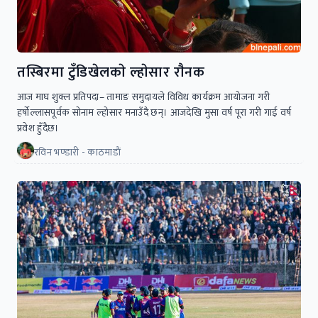
तस्बिरमा टुँडिखेलकाे ल्हाेसार राैनक
आज माघ शुक्ल प्रतिपदा– तामाङ समुदायले विविध कार्यक्रम आयोजना गरी
हर्षोल्लासपूर्वक सोनाम ल्होसार मनाउँदै छन्। आजदेखि मुसा वर्ष पूरा गरी गाई वर्ष
प्रवेश हुँदैछ।
रविन भण्डारी - काठमाडाैं