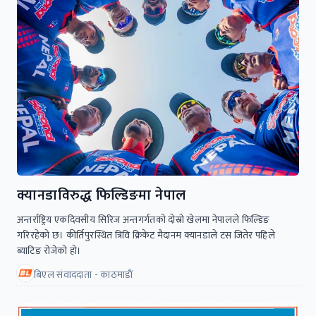
क्यानडाविरुद्ध फिल्डिङमा नेपाल
अन्तर्राष्ट्रिय एकदिवसीय सिरिज अन्तगर्गतकाे दाेस्राे खेलमा नेपालले फिल्डिङ
गरिरहेकाे छ। कीर्तिपुरस्थित त्रिवि क्रिकेट मैदानम क्यानडाले टस जितेर पहिले
ब्याटिङ राेजेकाे हाे।
बिएल संवाददाता - काठमाडाैं