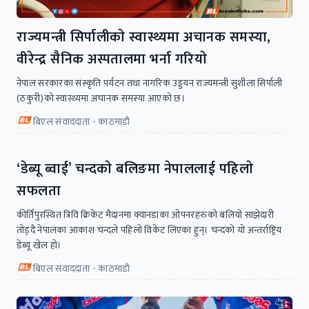
राज्यमन्त्री सिर्पालीकाे स्वास्थ्यमा अचानक समस्या,
वीरेन्द्र सैनिक अस्पतालमा भर्ना गरियाे
नेपाल सरकारका संस्कृति पर्यटन तथा नागरिक उड्डयन राज्यमन्त्री सुशीला सिर्पाली
(ठकुरी)काे स्वास्थ्यमा अचानक समस्या आएकाे छ।
बिएल संवाददाता - काठमाडाैं
‘डेब्यू ब्वाई’ चन्दकाे बलिङमा नेपाललाई पहिलाे
सफलता
कीर्तिपुरस्थित त्रिवि क्रिकेट मैदानमा क्यानडाका ओपनरहरुकाे बलियाे साझेदारी
ताेड्दै नेपालका आकाश चन्दले पहिलाे विकेट लिएका हुन्। चन्दकाे याे अन्तर्राष्ट्रिय
डेब्यू खेल हाे।
बिएल संवाददाता - काठमाडाैं