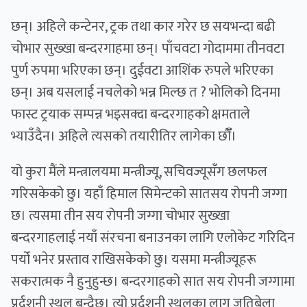
छन्। अहिले कन्टेनर, ट्रक तथा कार गरेर छ सयभन्दा बढी
चोभार सुख्खा बन्दरगाहमा छन्। पाँचवटा गोदाममा तीनवटा
पुर्ण रुपमा भरिएका छन्। दुईवटा आशिंक रुपले भरिएका
छन्। अब यसलाई नचलेको भन्न मिल्छ त ? भोलिको दिनमा
फास्ट ट्रयाक सम्पन्न भइसक्दा बन्दरगाहको क्षमताले
भ्याउँदैन। अहिले त्यसको तयारीतिर लागेका छौँँ।
यो कुरा मैंले मन्त्रालयमा मन्त्रीज्यू, सचिवज्यूसँग छलफल
गरिसकेको छु। यहाँ हिमाल सिमेन्टको सातसय रोपनी जग्गा
छ। त्यसमा तीन सय रोपनी जग्गा चोभार सुख्खा
बन्दरगाहलाई नयाँ संरचना बनाउनका लागि एलोकेट गरिदिन
पर्यो भनेर प्रस्ताव राखिसकेको छु। यसमा मन्त्रीज्यूहरू
सकरात्मक नै हुनुहुन्छ। बन्दरगाहको सात सय रोपनी जग्गामा
प्रर्दशनी स्थल बन्दैछ। त्यो प्रर्दशनी स्थलका लाग जतिबेला