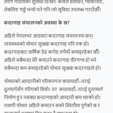
लागि गोदामको सुविधा दिन्छौँ। कसैले प्रशोधन, प्याकेजिङ,
लेबलिङ गर्छु भन्यो भने पनि त्यो सुविधा उपलब्ध गराउँछौँँ।
बन्दरगाह संचालनको अवस्था के छ?
अहिले नेपालभर आठवटा बन्दरगाह संचालनमा छन्।
त्यसमध्यको चोभार सुख्खा बन्दरगाह पनि एक हो।
बन्दरगाहबाट वार्षिक डेढ करोड रुपैयाँ कमाइरहेका छौँँ।
अहिले सबैभन्दा धेरै कमाउने बन्दरगाह वीरगन्ज हो भने
सबैभन्दा कम कमाइरहेको चोभार सुख्खा बन्दरगाहले हो।
चोभारको आम्दानीको परिकल्पना काठमाडौं–तराई
द्रुतमार्गसँग गरिएको थियो। तर काठमाडौं–तराई दु्रतमार्ग
निर्माण हुन नसक्दा बन्दरगाहको आम्दानी कम भएको हो।
तथापी चोभार अहिले कमाउन सक्ने स्थितीमा पुगेको छ र