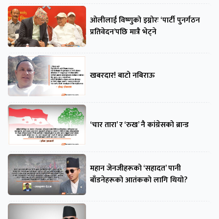
ओलीलाई विष्णुको इग्नोरः ‘पार्टी पुनर्गठन
प्रतिवेदन’पछि मात्रै भेट्ने
खबरदार! बाटो नबिराऊ
‘चार तारा’ र ‘रुख’ नै कांग्रेसको ब्रान्ड
महान जेनजीहरूको ‘सहादत’ पानी
बाँडनेहरूको आतंकको लागि थियो?