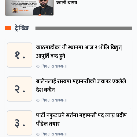
कालो चस्मा
ट्रेन्डिङ
काठमाडौंका यी स्थानमा आज र भोलि विद्युत्
१ .
आपूर्ति बन्द हुने
बिएल संवाददाता
बालेनलाई रास्वपा महामन्त्रीको जवाफः एक्लैले
२ .
देश बन्दैन
बिएल संवाददाता
पार्टी नफुटाउने सर्तमा महामन्त्री पद त्याग्न प्रदीप
३ .
पौडेल तयार
बिएल संवाददाता