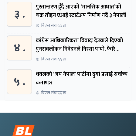
पुस्तान्तरण हुँदै आएको ‘मानसिक आघात’को
३ .
चक्र तोड्न एआई स्टार्टअप निर्माण गर्दै ३ नेपाली
बिएल संवाददाता
कांग्रेस आधिकारिकता विवादः देउवाले दिएको
४ .
पुनरावलोकन निवेदनले निस्सा पायो, फेरि
सुरुदेखि सुनुवाइ हुने
बिएल संवाददाता
धवलको ‘जय नेपाल’ पार्टीमा दुर्गा प्रसाईं सर्वोच्च
५ .
कमाण्डर
बिएल संवाददाता