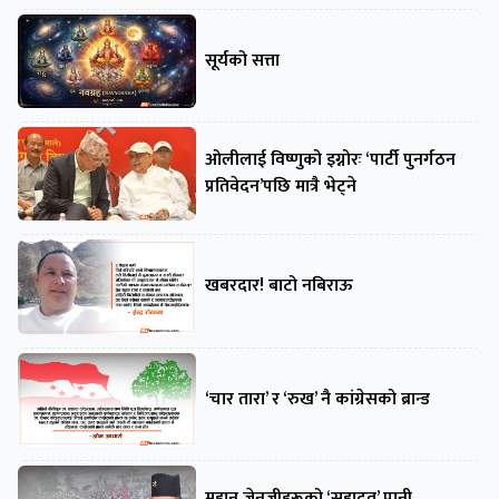
सूर्यको सत्ता
ओलीलाई विष्णुको इग्नोरः ‘पार्टी पुनर्गठन
प्रतिवेदन’पछि मात्रै भेट्ने
खबरदार! बाटो नबिराऊ
‘चार तारा’ र ‘रुख’ नै कांग्रेसको ब्रान्ड
महान जेनजीहरूको ‘सहादत’ पानी