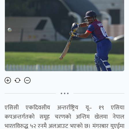
• • •
एसिसी एकदिवसीय अन्तर्राष्ट्रिय यू– १९ एसिया
कपअन्तर्गतकाे समूह चरणकाे अन्तिम खेलमा नेपाल
भारतविरुद्ध ५२ रनमै अलआउट भएकाे छ। मंगरबार युएईमा