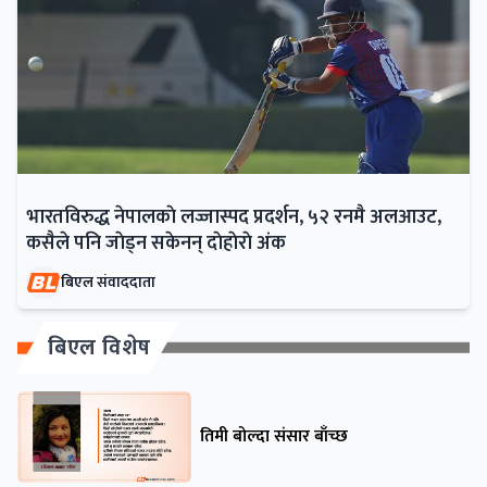
भारतविरुद्ध नेपालकाे लज्जास्पद प्रदर्शन, ५२ रनमै अलआउट,
कसैले पनि जाेड्न सकेनन् दाेहाेराे अंक
बिएल संवाददाता
बिएल विशेष
तिमी बोल्दा संसार बाँच्छ