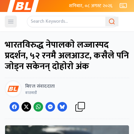
शनिबार, ०८ अगस्ट २०२६
Open menu
भारतविरुद्ध नेपालकाे लज्जास्पद
प्रदर्शन, ५२ रनमै अलआउट, कसैले पनि
जाेड्न सकेनन् दाेहाेराे अंक
बिएल संवाददाता
काठमाडौं