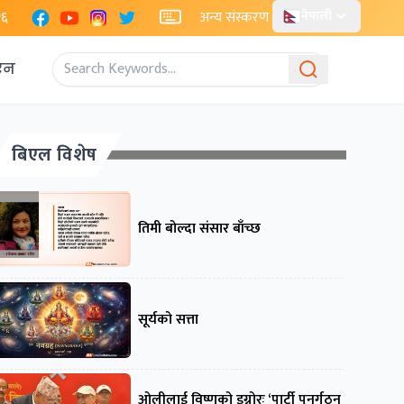
Facebook
YouTube
Instagram
X
२६
अन्य संस्करण
नेपाली
एन
बिएल विशेष
तिमी बोल्दा संसार बाँच्छ
सूर्यको सत्ता
ओलीलाई विष्णुको इग्नोरः ‘पार्टी पुनर्गठन