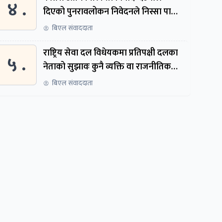
४ .
दिएको पुनरावलोकन निवेदनले निस्सा पायो,
फेरि सुरुदेखि सुनुवाइ हुने
बिएल संवाददाता
राष्ट्रिय सेवा दल विधेयकमा प्रतिपक्षी दलका
५ .
नेताको सुझावः कुनै व्यक्ति वा राजनीतिक
नेतृत्वबाट निर्देशित हुने संस्था नबनोस्
बिएल संवाददाता