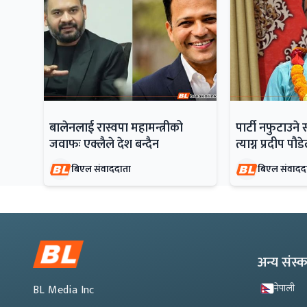
बालेनलाई रास्वपा महामन्त्रीको
पार्टी नफुटाउने 
जवाफः एक्लैले देश बन्दैन
त्याग्न प्रदीप पौ
बिएल संवाददाता
बिएल संवादद
अन्य संस
नेपाली
BL Media Inc