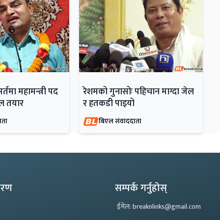
सर्तमा महामन्त्री पद
रेशमको गुनासोः पहिचान माग्दा जेल
डेल तयार
र हतकडी पाइयो
ाता
बिएल संवाददाता
्करण
सम्पर्क गर्नुहोस्
ईमेल: breaknlinks@gmail.com