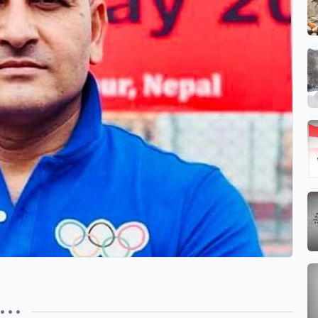
• • •