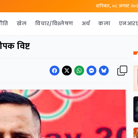
शनिबार, ०८ अगस्ट २०
ीति
खेल
विचार/विश्लेषण
अर्थ
कला
एनआर
दीपक विष्ट