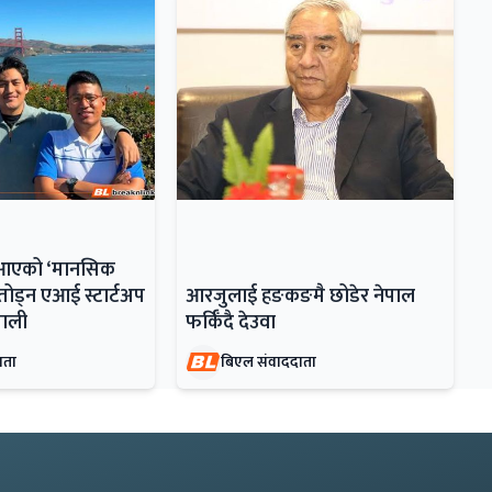
ँदै आएको ‘मानसिक
ोड्न एआई स्टार्टअप
आरजुलाई हङकङमै छोडेर नेपाल
ेपाली
फर्किँदै देउवा
ाता
बिएल संवाददाता