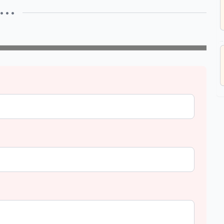
• • •