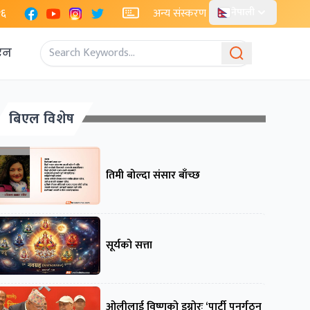
Facebook
YouTube
Instagram
X
२६
अन्य संस्करण
नेपाली
एन
बिएल विशेष
तिमी बोल्दा संसार बाँच्छ
सूर्यको सत्ता
ओलीलाई विष्णुको इग्नोरः ‘पार्टी पुनर्गठन