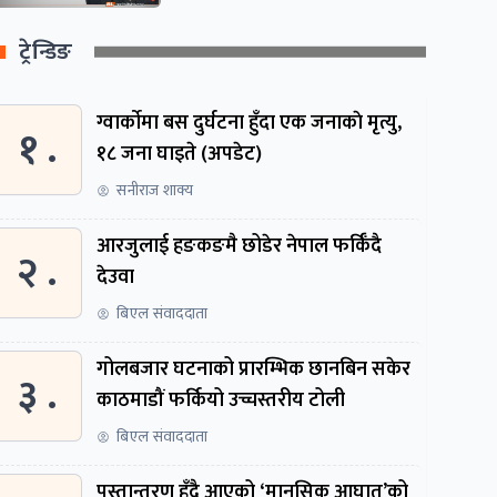
ट्रेन्डिङ
ग्वार्काेमा बस दुर्घटना हुँदा एक जनाकाे मृत्यु,
१ .
१८ जना घाइते (अपडेट)
सनीराज शाक्य
आरजुलाई हङकङमै छोडेर नेपाल फर्किँदै
२ .
देउवा
बिएल संवाददाता
गोलबजार घटनाको प्रारम्भिक छानबिन सकेर
३ .
काठमाडौं फर्कियो उच्चस्तरीय टोली
बिएल संवाददाता
पुस्तान्तरण हुँदै आएको ‘मानसिक आघात’को