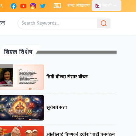
Facebook
YouTube
Instagram
X
२६
अन्य संस्करण
नेपाली
एन
बिएल विशेष
तिमी बोल्दा संसार बाँच्छ
सूर्यको सत्ता
ओलीलाई विष्णुको इग्नोरः ‘पार्टी पुनर्गठन