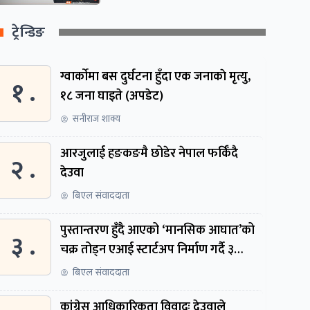
ट्रेन्डिङ
ग्वार्काेमा बस दुर्घटना हुँदा एक जनाकाे मृत्यु,
१ .
१८ जना घाइते (अपडेट)
सनीराज शाक्य
आरजुलाई हङकङमै छोडेर नेपाल फर्किँदै
२ .
देउवा
बिएल संवाददाता
पुस्तान्तरण हुँदै आएको ‘मानसिक आघात’को
३ .
चक्र तोड्न एआई स्टार्टअप निर्माण गर्दै ३
नेपाली
बिएल संवाददाता
कांग्रेस आधिकारिकता विवादः देउवाले