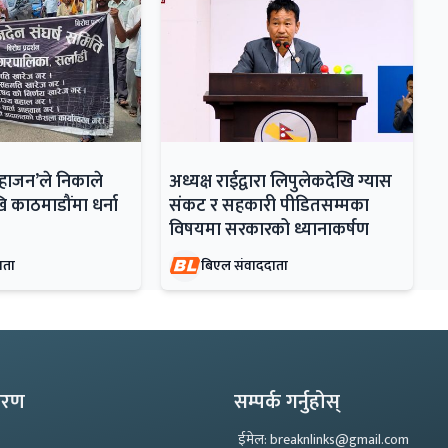
महाजन’ले निकाले
अध्यक्ष राईद्वारा लिपुलेकदेखि ग्यास
ि काठमाडौंमा धर्ना
संकट र सहकारी पीडितसम्मका
विषयमा सरकारको ध्यानाकर्षण
ाता
बिएल संवाददाता
्करण
सम्पर्क गर्नुहोस्
ईमेल: breaknlinks@gmail.com