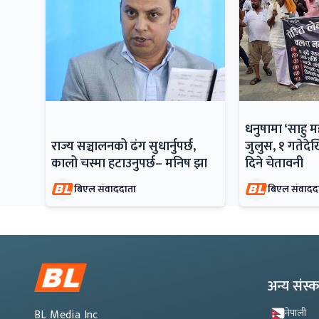
धनुषामा ‘साहु 
राज्य सञ्चालनको ढंग सुधार्नुपर्छ,
जुलुस, १ गतेदेख
कालो चस्मा हटाउनुपर्छ– मनिष झा
दिने चेतावनी
बिएल संवाददाता
बिएल संवादद
अन्य संस
नेपाली
BL Media Inc