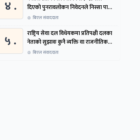
४ .
दिएको पुनरावलोकन निवेदनले निस्सा पायो,
फेरि सुरुदेखि सुनुवाइ हुने
बिएल संवाददाता
राष्ट्रिय सेवा दल विधेयकमा प्रतिपक्षी दलका
५ .
नेताको सुझावः कुनै व्यक्ति वा राजनीतिक
नेतृत्वबाट निर्देशित हुने संस्था नबनोस्
बिएल संवाददाता