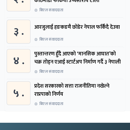
काठमाडौं फर्कियो उच्चस्तरीय टोली
बिएल संवाददाता
३ .
आरजुलाई हङकङमै छोडेर नेपाल फर्किँदै देउवा
बिएल संवाददाता
पुस्तान्तरण हुँदै आएको ‘मानसिक आघात’को
४ .
चक्र तोड्न एआई स्टार्टअप निर्माण गर्दै ३ नेपाली
बिएल संवाददाता
प्रदेश सरकारको सत्ता राजनीतिमा नखेल्ने
५ .
राप्रपाको निर्णय
बिएल संवाददाता