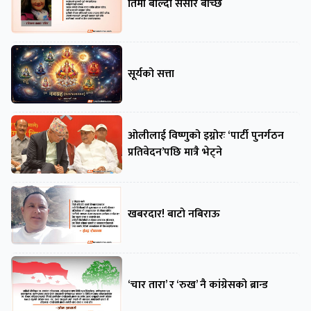
तिमी बोल्दा संसार बाँच्छ
सूर्यको सत्ता
ओलीलाई विष्णुको इग्नोरः ‘पार्टी पुनर्गठन
प्रतिवेदन’पछि मात्रै भेट्ने
खबरदार! बाटो नबिराऊ
‘चार तारा’ र ‘रुख’ नै कांग्रेसको ब्रान्ड