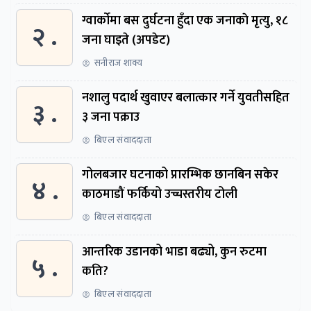
ग्वार्काेमा बस दुर्घटना हुँदा एक जनाकाे मृत्यु, १८
२ .
जना घाइते (अपडेट)
सनीराज शाक्य
नशालु पदार्थ खुवाएर बलात्कार गर्ने युवतीसहित
३ .
३ जना पक्राउ
बिएल संवाददाता
गोलबजार घटनाको प्रारम्भिक छानबिन सकेर
४ .
काठमाडौं फर्कियो उच्चस्तरीय टोली
बिएल संवाददाता
आन्तरिक उडानको भाडा बढ्यो, कुन रुटमा
५ .
कति?
बिएल संवाददाता