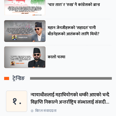
‘चार तारा’ र ‘रुख’ नै कांग्रेसको ब्रान्ड
महान जेनजीहरूको ‘सहादत’ पानी
बाँडनेहरूको आतंकको लागि थियो?
कालो चस्मा
ट्रेन्डिङ
न्यायाधीशलाई महाभियोगको धम्की आएको भन्दै
१ .
विज्ञप्ति निकाल्ने अन्तर्राष्ट्रिय संस्थालाई संसदीय
समितिमा बोलाइयो
बिएल संवाददाता