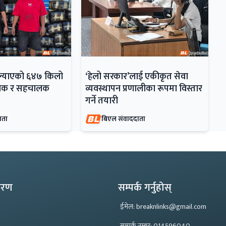
 ल्याएको ६४७ किलो
‘हेलो सरकार’लाई एकीकृत सेवा
ालक र सहचालक
व्यवस्थापन प्रणालीका रूपमा विस्तार
गर्ने तयारी
ाता
बिएल संवाददाता
्करण
सम्पर्क गर्नुहोस्
ईमेल: breaknlinks@gmail.com
सम्पर्क नम्बर: 014596040