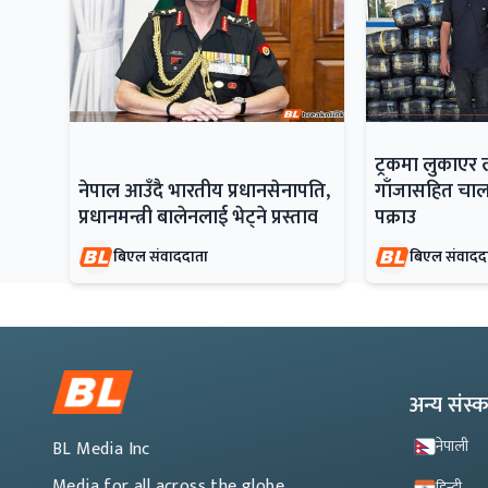
ट्रकमा लुकाएर
नेपाल आउँदै भारतीय प्रधानसेनापति,
गाँजासहित च
प्रधानमन्त्री बालेनलाई भेट्ने प्रस्ताव
पक्राउ
बिएल संवाददाता
बिएल संवादद
अन्य संस
नेपाली
BL Media Inc
Media for all across the globe
हिन्दी