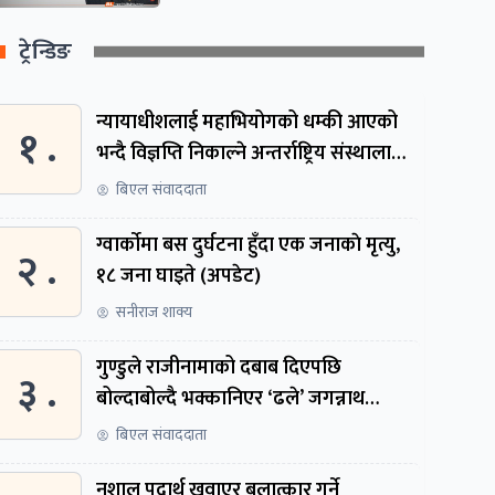
ट्रेन्डिङ
न्यायाधीशलाई महाभियोगको धम्की आएको
१ .
भन्दै विज्ञप्ति निकाल्ने अन्तर्राष्ट्रिय संस्थालाई
संसदीय समितिमा बोलाइयो
बिएल संवाददाता
ग्वार्काेमा बस दुर्घटना हुँदा एक जनाकाे मृत्यु,
२ .
१८ जना घाइते (अपडेट)
सनीराज शाक्य
गुण्डुले राजीनामाको दबाब दिएपछि
३ .
बोल्दाबोल्दै भक्कानिएर ‘ढले’ जगन्नाथ
थपलिया
बिएल संवाददाता
नशालु पदार्थ खुवाएर बलात्कार गर्ने