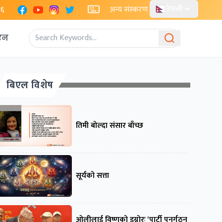
Facebook
YouTube
Instagram
X
२६
अन्य संस्करण
नेपाली
एन
बिएल विशेष
तिमी बोल्दा संसार बाँच्छ
सूर्यको सत्ता
ओलीलाई विष्णुको इग्नोरः ‘पार्टी पुनर्गठन