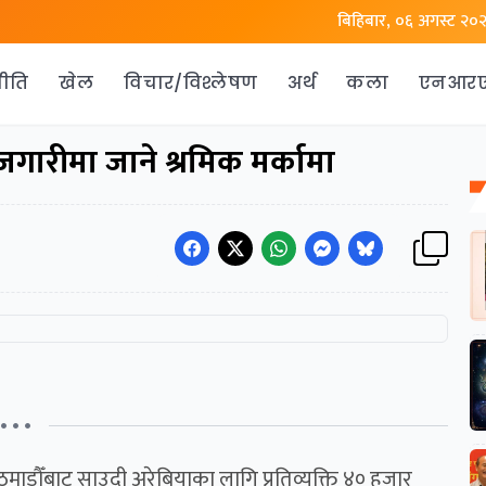
बिहिबार, ०६ अगस्ट २०
ीति
खेल
विचार/विश्लेषण
अर्थ
कला
एनआर
ोजगारीमा जाने श्रमिक मर्कामा
• • •
माडौँबाट साउदी अरेबियाका लागि प्रतिव्यक्ति ४० हजार