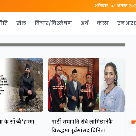
शनिबार, ०८ अगस्ट २०
ीति
खेल
विचार/विश्लेषण
अर्थ
कला
एनआर
 के साँच्चै ‘हाम्मा
पार्टी सभापति रवि लामिछानेकै
विरुद्धमा पूर्वसांसद विनिता