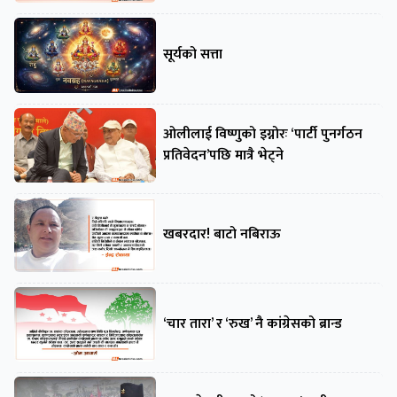
सूर्यको सत्ता
ओलीलाई विष्णुको इग्नोरः ‘पार्टी पुनर्गठन
प्रतिवेदन’पछि मात्रै भेट्ने
खबरदार! बाटो नबिराऊ
‘चार तारा’ र ‘रुख’ नै कांग्रेसको ब्रान्ड