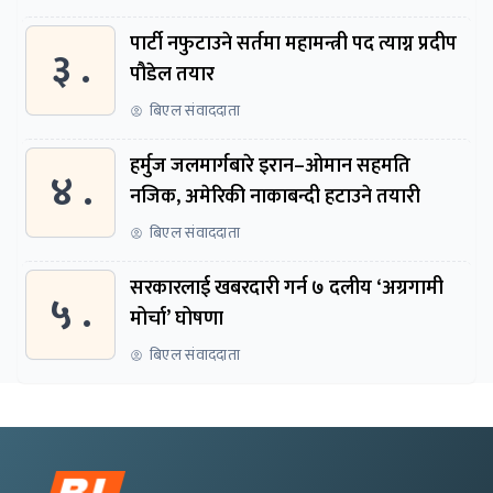
पार्टी नफुटाउने सर्तमा महामन्त्री पद त्याग्न प्रदीप
३ .
पौडेल तयार
बिएल संवाददाता
हर्मुज जलमार्गबारे इरान–ओमान सहमति
४ .
नजिक, अमेरिकी नाकाबन्दी हटाउने तयारी
बिएल संवाददाता
सरकारलाई खबरदारी गर्न ७ दलीय ‘अग्रगामी
५ .
मोर्चा’ घोषणा
बिएल संवाददाता