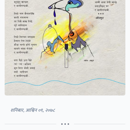
शनिबार, आश्विन ०९, २०७८
• • •