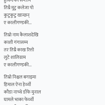
हुर्किएका सन्तान
तिम्रै मुटु कलेजा पो
कुटुकुटु खान्छन्
ए कालीगण्डकी...
तिम्रो नाम कैलाशदेखि
काशी गंगासम्म
तर तिम्रै काख रित्तो
लुटे शालिग्राम
ए कालीगण्डकी...
तिम्रो निश्चल बगाइमा
हिमाल ऐना हेर्थ्यो
कौडा नाच्थे डाँफे मुनाल
घामले भाका फेर्थ्यो