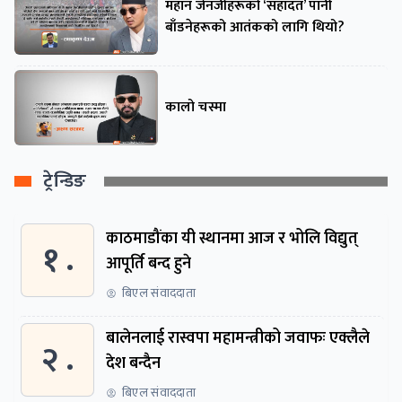
महान जेनजीहरूको ‘सहादत’ पानी
बाँडनेहरूको आतंकको लागि थियो?
कालो चस्मा
ट्रेन्डिङ
काठमाडौंका यी स्थानमा आज र भोलि विद्युत्
१ .
आपूर्ति बन्द हुने
बिएल संवाददाता
बालेनलाई रास्वपा महामन्त्रीको जवाफः एक्लैले
२ .
देश बन्दैन
बिएल संवाददाता