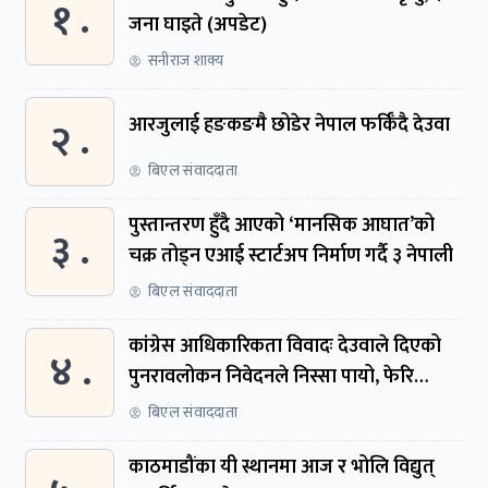
१ .
जना घाइते (अपडेट)
सनीराज शाक्य
२ .
आरजुलाई हङकङमै छोडेर नेपाल फर्किँदै देउवा
बिएल संवाददाता
पुस्तान्तरण हुँदै आएको ‘मानसिक आघात’को
३ .
चक्र तोड्न एआई स्टार्टअप निर्माण गर्दै ३ नेपाली
बिएल संवाददाता
कांग्रेस आधिकारिकता विवादः देउवाले दिएको
४ .
पुनरावलोकन निवेदनले निस्सा पायो, फेरि
सुरुदेखि सुनुवाइ हुने
बिएल संवाददाता
काठमाडौंका यी स्थानमा आज र भोलि विद्युत्