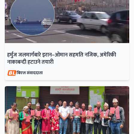
हर्मुज जलमार्गबारे इरान–ओमान सहमति नजिक, अमेरिकी
नाकाबन्दी हटाउने तयारी
बिएल संवाददाता