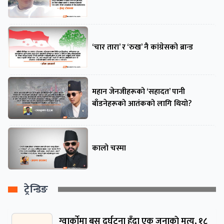
‘चार तारा’ र ‘रुख’ नै कांग्रेसको ब्रान्ड
महान जेनजीहरूको ‘सहादत’ पानी
बाँडनेहरूको आतंकको लागि थियो?
कालो चस्मा
ट्रेन्डिङ
ग्वार्काेमा बस दुर्घटना हुँदा एक जनाकाे मृत्यु, १८